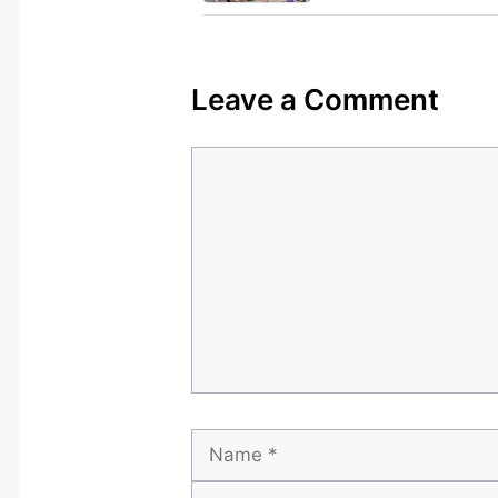
Leave a Comment
Comment
Name