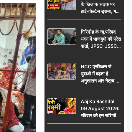
के खिलाफ सड़क पर
आभार
हाई-वोल्टेज ड्रामा, गर्दन
पर चाकू रख बोला- CM
को बुलाओ; Video
गिरिडीह के न्यू परिषद
वायरल
भवन में भाजयुमो की प्रेस
वार्ता, JPSC-JSSC
पेपर लीक के विरोध में
10 अगस्त को
NCC प्रशिक्षण से
विधानसभा घेराव का
युवाओं में बढ़ता है
ऐलान
अनुशासन और नेतृत्व का
गुण: डॉ. जी.एन. खान
Aaj Ka Rashifal
09 August 2026:
रविवार को इन राशियों
पर बरसेगी मां लक्ष्मी की
कृपा, धन लाभ के बनेंगे