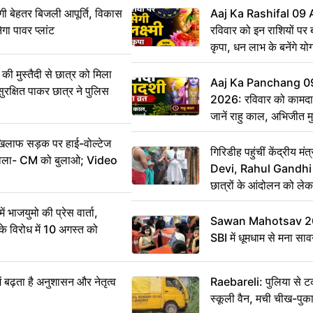
ी बेहतर बिजली आपूर्ति, विकास
Aaj Ka Rashifal 09
ेगा पावर प्लांट
रविवार को इन राशियों पर बर
कृपा, धन लाभ के बनेंगे यो
ी मुस्तैदी से छात्र को मिला
Aaj Ka Panchang 0
ुरक्षित पाकर छात्र ने पुलिस
2026: रविवार को कामदा
जानें राहु काल, अभिजीत म
िलाफ सड़क पर हाई-वोल्टेज
गिरिडीह पहुंचीं केंद्रीय
ख बोला- CM को बुलाओ; Video
Devi, Rahul Gandhi प
छात्रों के आंदोलन को ल
ं भाजयुमो की प्रेस वार्ता,
Sawan Mahotsav 202
विरोध में 10 अगस्त को
SBI में धूमधाम से मना सा
ं बढ़ता है अनुशासन और नेतृत्व
Raebareli: पुलिया से 
स्कूली वैन, मची चीख-पुक