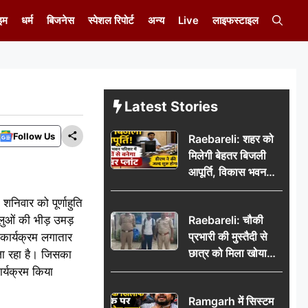
इम
धर्म
बिजनेस
स्पेशल रिपोर्ट
अन्य
Live
लाइफस्टाइल
Latest Stories
Follow Us
Raebareli: शहर को
मिलेगी बेहतर बिजली
आपूर्ति, विकास भवन
परिसर में करोड़ों से
 शनिवार को पूर्णाहुति
बनेगा पावर प्लांट
लुओं की भीड़ उमड़
Raebareli: चौकी
प्रभारी की मुस्तैदी से
 कार्यक्रम लगातार
छात्र को मिला खोया
 जा रहा है। जिसका
बैग, जरूरी दस्तावेज
ार्यक्रम किया
सुरक्षित पाकर छात्र ने
Ramgarh में सिस्टम
पुलिस टीम का जताया