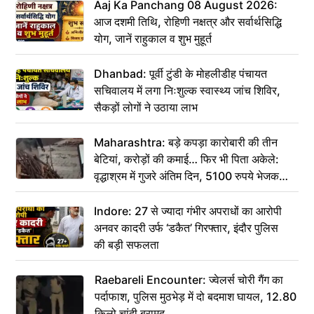
Aaj Ka Panchang 08 August 2026:
आज दशमी तिथि, रोहिणी नक्षत्र और सर्वार्थसिद्धि
योग, जानें राहुकाल व शुभ मुहूर्त
Dhanbad: पूर्वी टुंडी के मोहलीडीह पंचायत
सचिवालय में लगा निःशुल्क स्वास्थ्य जांच शिविर,
सैकड़ों लोगों ने उठाया लाभ
Maharashtra: बड़े कपड़ा कारोबारी की तीन
बेटियां, करोड़ों की कमाई… फिर भी पिता अकेले:
वृद्धाश्रम में गुजरे अंतिम दिन, 5100 रुपये भेजकर
कहा– अंतिम संस्कार कर दीजिए हम नहीं आ पाएंगे
Indore: 27 से ज्यादा गंभीर अपराधों का आरोपी
अनवर कादरी उर्फ ‘डकैत’ गिरफ्तार, इंदौर पुलिस
की बड़ी सफलता
Raebareli Encounter: ज्वेलर्स चोरी गैंग का
पर्दाफाश, पुलिस मुठभेड़ में दो बदमाश घायल, 12.80
किलो चांदी बरामद