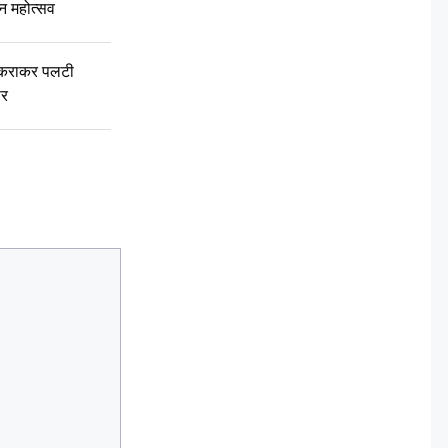
वन महोत्सव
टकराकर पलटी
ार