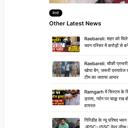
Tags
बेरमो
Other Latest News
Raebareli: शहर को मिलेग
भवन परिसर में करोड़ों से बन
Raebareli: चौकी प्रभारी क
खोया बैग, जरूरी दस्तावेज स
टीम का जताया आभार
Ramgarh में सिस्टम के ख
ड्रामा, गर्दन पर चाकू र
वायरल
गिरिडीह के न्यू परिषद भवन मे
JPSC-JSSC पेपर लीक के 