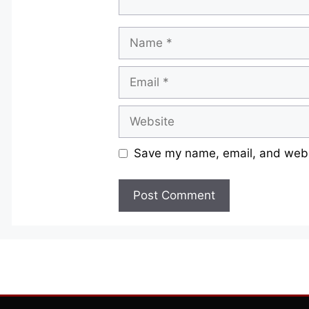
Name
Email
Website
Save my name, email, and websi