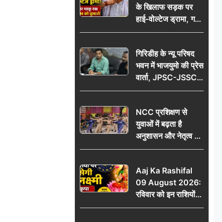
के खिलाफ सड़क पर
आभार
हाई-वोल्टेज ड्रामा, गर्दन
पर चाकू रख बोला- CM
को बुलाओ; Video
गिरिडीह के न्यू परिषद
वायरल
भवन में भाजयुमो की प्रेस
वार्ता, JPSC-JSSC
पेपर लीक के विरोध में
10 अगस्त को
NCC प्रशिक्षण से
विधानसभा घेराव का
युवाओं में बढ़ता है
ऐलान
अनुशासन और नेतृत्व का
गुण: डॉ. जी.एन. खान
Aaj Ka Rashifal
09 August 2026:
रविवार को इन राशियों
पर बरसेगी मां लक्ष्मी की
कृपा, धन लाभ के बनेंगे