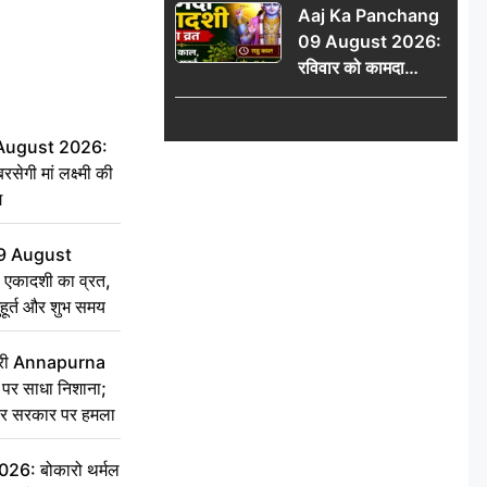
Aaj Ka Panchang
योग
09 August 2026:
रविवार को कामदा
एकादशी का व्रत, जानें
राहु काल, अभिजीत मुहूर्त
और शुभ समय
 August 2026:
सेगी मां लक्ष्मी की
ग
9 August
 एकादशी का व्रत,
ुहूर्त और शुभ समय
 मंत्री Annapurna
र साधा निशाना;
ेकर सरकार पर हमला
6: बोकारो थर्मल