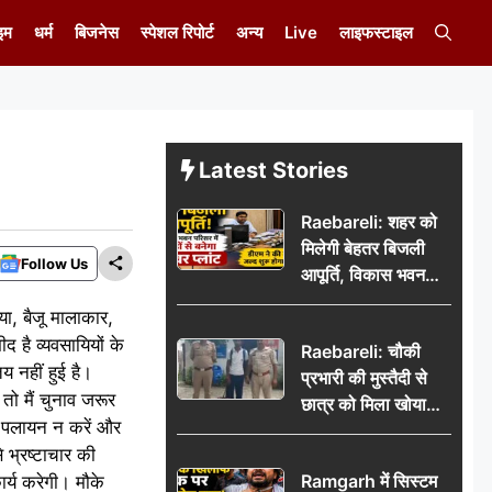
इम
धर्म
बिजनेस
स्पेशल रिपोर्ट
अन्य
Live
लाइफस्टाइल
Latest Stories
Raebareli: शहर को
मिलेगी बेहतर बिजली
Follow Us
आपूर्ति, विकास भवन
परिसर में करोड़ों से
या, बैजू मालाकार,
बनेगा पावर प्लांट
 है व्यवसायियों के
Raebareli: चौकी
य नहीं हुई है।
प्रभारी की मुस्तैदी से
तो मैं चुनाव जरूर
छात्र को मिला खोया
ग पलायन न करें और
बैग, जरूरी दस्तावेज
 भ्रष्टाचार की
सुरक्षित पाकर छात्र ने
Ramgarh में सिस्टम
र्य करेगी। मौके
पुलिस टीम का जताया