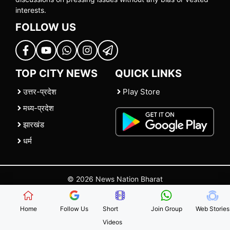
interests.
FOLLOW US
TOP CITY NEWS
QUICK LINKS
उत्तर-प्रदेश
Play Store
मध्य-प्रदेश
झारखंड
धर्म
© 2026 News Nation Bharat
Home
|
About US
|
Contact Us
|
Policies
|
Terms and Conditions
Home
Follow Us
Short
Join Group
Web Stories
Videos