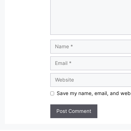
Name
Email
Website
Save my name, email, and websi