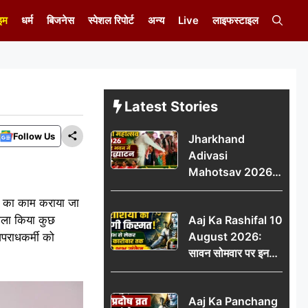
इम
धर्म
बिजनेस
स्पेशल रिपोर्ट
अन्य
Live
लाइफस्टाइल
Latest Stories
Follow Us
Jharkhand
Adivasi
Mahotsav 2026
का नगर भवन में भव्य
जमीन का काम कराया जा
उद्घाटन, लोकनृत्य और
हमला किया कुछ
Aaj Ka Rashifal 10
पारंपरिक प्रस्तुतियों ने
August 2026:
पराधकर्मी को
मोहा मन
सावन सोमवार पर इन
राशियों की चमकेगी
किस्मत, धन लाभ से
Aaj Ka Panchang
लेकर नौकरी-कारोबार