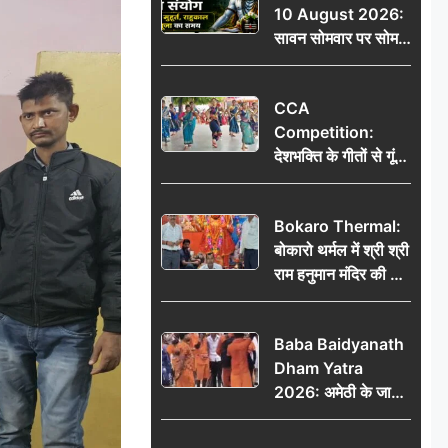
10 August 2026:
तक मिलेंगे शुभ संकेत
सावन सोमवार पर सोम
प्रदोष व्रत का संयोग,
जानें शुभ मुहूर्त, राहुकाल
CCA
और पूजा का समय
Competition:
देशभक्ति के गीतों से गूंजा
डीएवी कथारा, लोक
नृत्य और नृत्य-नाटिका ने
Bokaro Thermal:
बांधा समां
बोकारो थर्मल में श्री श्री
राम हनुमान मंदिर की नई
कमेटी गठित, बाबूलाल
गिरि फिर बने अध्यक्ष
Baba Baidyanath
Dham Yatra
2026: अमेठी के जायस
से बाबा बैद्यनाथ धाम के
लिए रवाना हुआ कांवरियों