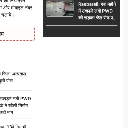
षण को नियंत्रित
Raebareli: एक महीने
पता और मोबाइल नंबर
में उखड़ने लगी PWD
 चलायें।
की सड़क! जेल रोड पर
गड्ढे ने खोली निर्माण
गुणवत्ता की पोल, जांच
ाभ
की उठी मांग
बा जिला अस्पताल,
ुली पोल
ें उखड़ने लगी PWD
े ने खोली निर्माण
उठी मांग
द: 13वें दिन भी