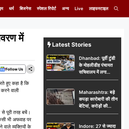
इम
धर्म
बिजनेस
स्पेशल रिपोर्ट
अन्य
Live
लाइफस्टाइल
ावरण में
Latest Stories
Dhanbad: पूर्वी टुंडी
के मोहलीडीह पंचायत
Follow Us
सचिवालय में लगा
निःशुल्क स्वास्थ्य जांच
करते हुए कहा है कि
शिविर, सैकड़ों लोगों ने
न करने वाली
Maharashtra: बड़े
उठाया लाभ
कपड़ा कारोबारी की तीन
बेटियां, करोड़ों की
से पूरी तरह बचें।
कमाई… फिर भी पिता
किसी भी अफवाह पर
अकेले: वृद्धाश्रम में गुजरे
Indore: 27 से ज्यादा
वाले व्यक्तियों के
अंतिम दिन, 5100 रुपये