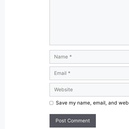
Name
Email
Website
Save my name, email, and websi