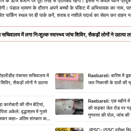
कार के डीजे बजाने पर पूरी तरह से प्रतिबंध रहेगा। इससे न केवल ध्वनि प्रदू
हेगी। पंडाल भ्रमण के दौरान अपने बच्चों के पॉकेट में अभिभावक का नाम, 
त पार्किंग स्थल पर ही पार्क करें, शराब व नशीले पदार्थ का सेवन कर वाहन न
सचिवालय में लगा निःशुल्क स्वास्थ्य जांच शिविर, सैकड़ों लोगों ने उठाया ल
 मोहलीडीह पंचायत सचिवालय में
Raebareli: बारिश में डू
 शिविर, सैकड़ों लोगों ने उठाया
जल निकासी के दावों की ख
Raebareli: एक महीने म
कारोबारी की तीन बेटियां,
की सड़क! जेल रोड पर गड्ढ
ा अकेले: वृद्धाश्रम में गुजरे
गुणवत्ता की पोल, जांच की 
ेजकर कहा– अंतिम संस्कार कर
JPSC-JSSC परीक्षा विवा