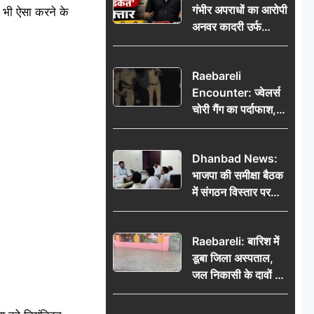
गंभीर अपराधों का आरोपी
भेजकर कहा– अंतिम
ो भी ऐसा करने के
अनवर कादरी उर्फ
संस्कार कर दीजिए हम
‘डकैत’ गिरफ्तार, इंदौर
नहीं आ पाएंगे
पुलिस की बड़ी सफलता
Raebareli
Encounter: ज्वेलर्स
चोरी गैंग का पर्दाफाश,
पुलिस मुठभेड़ में दो
बदमाश घायल, 12.80
Dhanbad News:
किलो चांदी बरामद
भाजपा की समीक्षा बैठक
में संगठन विस्तार पर
मंथन, बीडीओ से
मिलकर सौंपा
Raebareli: बारिश में
जनसमस्याओं का विवरण
डूबा जिला अस्पताल,
जल निकासी के दावों की
खुली पोल