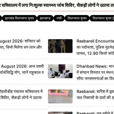
सचिवालय में लगा निःशुल्क स्वास्थ्य जांच शिविर, सैकड़ों लोगों ने उठाया ल
झारखंड विधानसभा चुनाव
झारखण्ड
रांची
विधानसभा चुनाव
विधानसभा चुनाव
ugust 2026: शनिवार को
Raebareli Encounter: ज्
मत, किसे मिलेगा धन लाभ और
का पर्दाफाश, पुलिस मुठभेड़
घायल, 12.80 किलो चांद
 August 2026: आज दशमी
Dhanbad News: भाजपा 
वार्थसिद्धि योग, जानें राहुकाल व
में संगठन विस्तार पर मं
सौंपा जनसमस्याओं का वि
 मोहलीडीह पंचायत सचिवालय में
Raebareli: बारिश में डू
 शिविर, सैकड़ों लोगों ने उठाया
जल निकासी के दावों की ख
Raebareli: एक महीने म