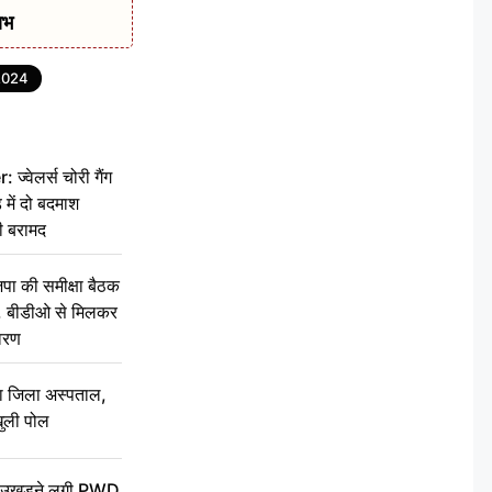
ाभ
 2024
वेलर्स चोरी गैंग
 में दो बदमाश
ी बरामद
की समीक्षा बैठक
थन, बीडीओ से मिलकर
वरण
बा जिला अस्पताल,
ुली पोल
ें उखड़ने लगी PWD