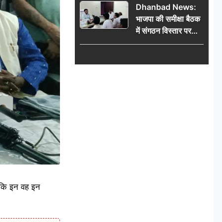
Dhanbad News:
किलो चांदी बरामद
भाजपा की समीक्षा बैठक
में संगठन विस्तार पर
मंथन, बीडीओ से
मिलकर सौंपा
जनसमस्याओं का विवरण
ै कि इन वह इन