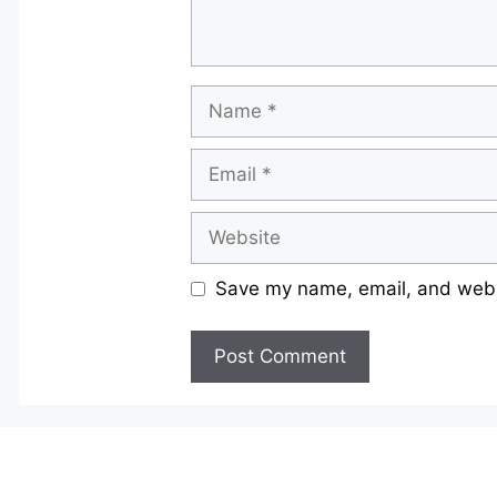
Name
Email
Website
Save my name, email, and websi