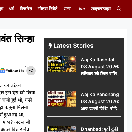
इम
धर्म
बिजनेस
स्पेशल रिपोर्ट
अन्य
Live
लाइफस्टाइल
ंत सिन्हा
Latest Stories
Aaj Ka Rashifal
08 August 2026:
Follow Us
शनिवार को किस राशि
की चमकेगी किस्मत,
का उद्देस्य
किसे मिलेगा धन लाभ
देश इस देश को किया
Aaj Ka Panchang
और करियर में सफलता?
सजी हुई थी, मंडी
08 August 2026:
ड़ा कमूना मिलना
आज दशमी तिथि, रोहिणी
ें हुआ वह था,
नक्षत्र और सर्वार्थसिद्धि
बन पाया? अटल जी
योग, जानें राहुकाल व
Dhanbad: पूर्वी टुंडी
। अटल विचार मंच
शुभ मुहूर्त