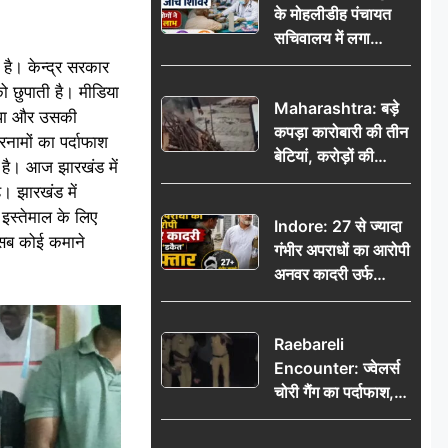
के मोहलीडीह पंचायत
सचिवालय में लगा
निःशुल्क स्वास्थ्य जांच
है। केन्द्र सरकार
शिविर, सैकड़ों लोगों ने
को छुपाती है। मीडिया
Maharashtra: बड़े
उठाया लाभ
ाजपा और उसकी
कपड़ा कारोबारी की तीन
ामों का पर्दाफाश
बेटियां, करोड़ों की
 है। आज झारखंड में
कमाई… फिर भी पिता
। झारखंड में
अकेले: वृद्धाश्रम में गुजरे
इस्तेमाल के लिए
Indore: 27 से ज्यादा
अंतिम दिन, 5100 रुपये
 सब कोई कमाने
गंभीर अपराधों का आरोपी
भेजकर कहा– अंतिम
अनवर कादरी उर्फ
संस्कार कर दीजिए हम
‘डकैत’ गिरफ्तार, इंदौर
नहीं आ पाएंगे
पुलिस की बड़ी सफलता
Raebareli
Encounter: ज्वेलर्स
चोरी गैंग का पर्दाफाश,
पुलिस मुठभेड़ में दो
बदमाश घायल, 12.80