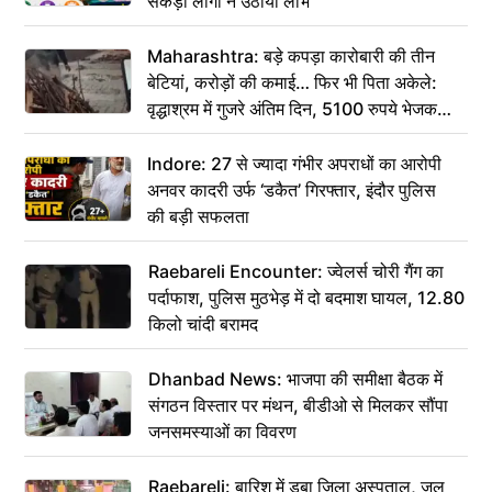
सैकड़ों लोगों ने उठाया लाभ
Maharashtra: बड़े कपड़ा कारोबारी की तीन
बेटियां, करोड़ों की कमाई… फिर भी पिता अकेले:
वृद्धाश्रम में गुजरे अंतिम दिन, 5100 रुपये भेजकर
कहा– अंतिम संस्कार कर दीजिए हम नहीं आ पाएंगे
Indore: 27 से ज्यादा गंभीर अपराधों का आरोपी
अनवर कादरी उर्फ ‘डकैत’ गिरफ्तार, इंदौर पुलिस
की बड़ी सफलता
Raebareli Encounter: ज्वेलर्स चोरी गैंग का
पर्दाफाश, पुलिस मुठभेड़ में दो बदमाश घायल, 12.80
किलो चांदी बरामद
Dhanbad News: भाजपा की समीक्षा बैठक में
संगठन विस्तार पर मंथन, बीडीओ से मिलकर सौंपा
जनसमस्याओं का विवरण
Raebareli: बारिश में डूबा जिला अस्पताल, जल