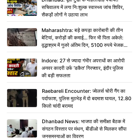
सचिवालय में लगा निःशुल्क स्वास्थ्य जांच शिविर,
सैकड़ों लोगों ने उठाया लाभ
Maharashtra: बड़े कपड़ा कारोबारी की तीन
बेटियां, करोड़ों की कमाई… फिर भी पिता अकेले:
वृद्धाश्रम में गुजरे अंतिम दिन, 5100 रुपये भेजकर
कहा– अंतिम संस्कार कर दीजिए हम नहीं आ पाएंगे
Indore: 27 से ज्यादा गंभीर अपराधों का आरोपी
अनवर कादरी उर्फ ‘डकैत’ गिरफ्तार, इंदौर पुलिस
की बड़ी सफलता
Raebareli Encounter: ज्वेलर्स चोरी गैंग का
पर्दाफाश, पुलिस मुठभेड़ में दो बदमाश घायल, 12.80
किलो चांदी बरामद
Dhanbad News: भाजपा की समीक्षा बैठक में
संगठन विस्तार पर मंथन, बीडीओ से मिलकर सौंपा
जनसमस्याओं का विवरण