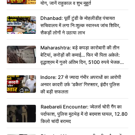
योग, जानें राहुकाल व शुभ मुहूर्त
Dhanbad: पूर्वी टुंडी के मोहलीडीह पंचायत
सचिवालय में लगा निःशुल्क स्वास्थ्य जांच शिविर,
सैकड़ों लोगों ने उठाया लाभ
Maharashtra: बड़े कपड़ा कारोबारी की तीन
बेटियां, करोड़ों की कमाई… फिर भी पिता अकेले:
वृद्धाश्रम में गुजरे अंतिम दिन, 5100 रुपये भेजकर
कहा– अंतिम संस्कार कर दीजिए हम नहीं आ पाएंगे
Indore: 27 से ज्यादा गंभीर अपराधों का आरोपी
अनवर कादरी उर्फ ‘डकैत’ गिरफ्तार, इंदौर पुलिस
की बड़ी सफलता
Raebareli Encounter: ज्वेलर्स चोरी गैंग का
पर्दाफाश, पुलिस मुठभेड़ में दो बदमाश घायल, 12.80
किलो चांदी बरामद