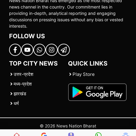
News Nation Bharat has emerged as the most respected
news channel in the country. Our commitment lies in
providing in-depth, analytical reporting and engaging
discussions on pressing issues without any bias or vested
interests.
FOLLOW US
TOP CITY NEWS
QUICK LINKS
उत्तर-प्रदेश
Play Store
मध्य-प्रदेश
झारखंड
धर्म
© 2026 News Nation Bharat
Home
|
About US
|
Contact Us
|
Policies
|
Terms and Conditions