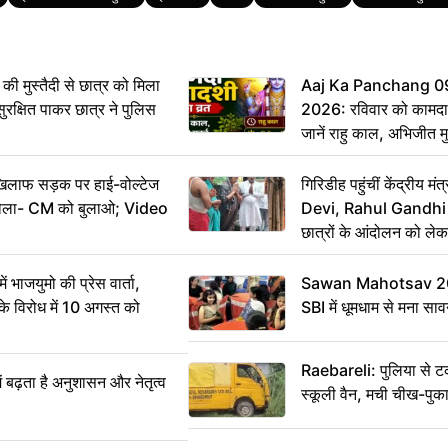
ी मुस्तैदी से छात्र को मिला
Aaj Ka Panchang 0
ुरक्षित पाकर छात्र ने पुलिस
2026: रविवार को कामदा
जानें राहु काल, अभिजीत म
िलाफ सड़क पर हाई-वोल्टेज
गिरिडीह पहुंचीं केंद्रीय
ख बोला- CM को बुलाओ; Video
Devi, Rahul Gandhi प
छात्रों के आंदोलन को ल
ं भाजयुमो की प्रेस वार्ता,
Sawan Mahotsav 202
विरोध में 10 अगस्त को
SBI में धूमधाम से मना सा
Raebareli: पुलिया से 
ं बढ़ता है अनुशासन और नेतृत्व
स्कूली वैन, मची चीख-पुक