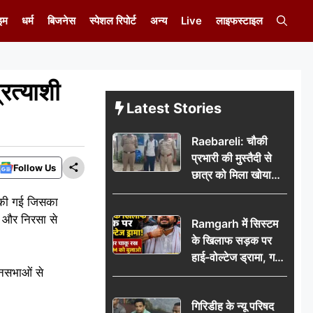
इम
धर्म
बिजनेस
स्पेशल रिपोर्ट
अन्य
Live
लाइफस्टाइल
रत्याशी
Latest Stories
Raebareli: चौकी
प्रभारी की मुस्तैदी से
Follow Us
छात्र को मिला खोया
बैग, जरूरी दस्तावेज
 की गई जिसका
सुरक्षित पाकर छात्र ने
े और निरसा से
Ramgarh में सिस्टम
पुलिस टीम का जताया
के खिलाफ सड़क पर
आभार
हाई-वोल्टेज ड्रामा, गर्दन
ानसभाओं से
पर चाकू रख बोला- CM
को बुलाओ; Video
गिरिडीह के न्यू परिषद
वायरल