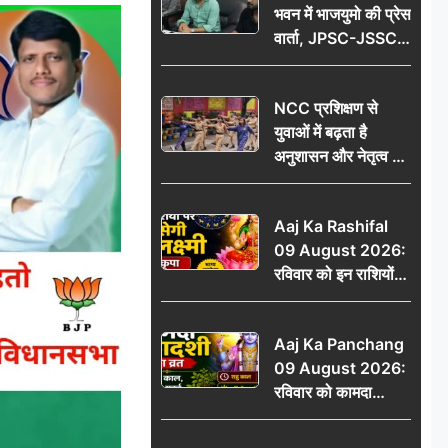
भवन में भाजयुमो की प्रेस
वार्ता, JPSC-JSSC
पेपर लीक के विरोध में
10 अगस्त को
NCC प्रशिक्षण से
विधानसभा घेराव का
युवाओं में बढ़ता है
ऐलान
अनुशासन और नेतृत्व का
गुण: डॉ. जी.एन. खान
Aaj Ka Rashifal
09 August 2026:
रविवार को इन राशियों
पर बरसेगी मां लक्ष्मी की
कृपा, धन लाभ के बनेंगे
Aaj Ka Panchang
योग
09 August 2026:
रविवार को कामदा
एकादशी का व्रत, जानें
राहु काल, अभिजीत मुहूर्त