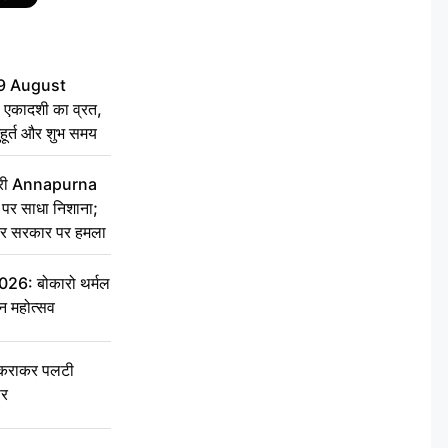
9 August
 एकादशी का व्रत,
ुहूर्त और शुभ समय
 मंत्री Annapurna
र साधा निशाना;
ेकर सरकार पर हमला
6: बोकारो थर्मल
वन महोत्सव
टकराकर पलटी
ार