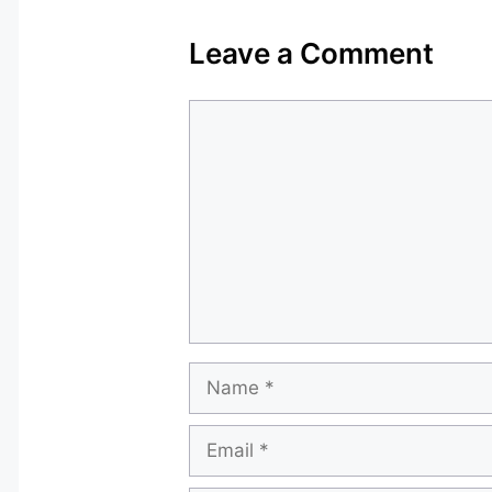
Leave a Comment
Comment
Name
Email