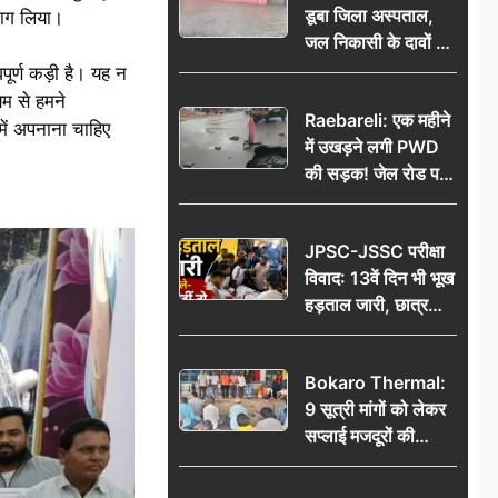
डूबा जिला अस्पताल,
ं भाग लिया।
जल निकासी के दावों की
खुली पोल
पूर्ण कड़ी है। यह न
यम से हमने
Raebareli: एक महीने
में अपनाना चाहिए
में उखड़ने लगी PWD
की सड़क! जेल रोड पर
गड्ढे ने खोली निर्माण
गुणवत्ता की पोल, जांच
JPSC-JSSC परीक्षा
की उठी मांग
विवाद: 13वें दिन भी भूख
हड़ताल जारी, छात्र
बोले- जांच नहीं तो
आंदोलन और होगा तेज
Bokaro Thermal:
9 सूत्री मांगों को लेकर
सप्लाई मजदूरों की
हुंकार, 12 अगस्त के
प्रदर्शन की रणनीति बनी