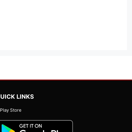
UICK LINKS
Play Store