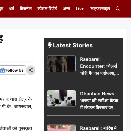
इम
धर्म
बिजनेस
स्पेशल रिपोर्ट
अन्य
Live
लाइफस्टाइल
ह
Latest Stories
Raebareli
Encounter: ज्वेलर्स
Follow Us
चोरी गैंग का पर्दाफाश,
पुलिस मुठभेड़ में दो
बदमाश घायल, 12.80
Dhanbad News:
किलो चांदी बरामद
कथारा क्षेत्र के
भाजपा की समीक्षा बैठक
री पी.के. जायसवाल,
में संगठन विस्तार पर
मंथन, बीडीओ से
मिलकर सौंपा
Raebareli: बारिश में
ेताओं को पुरस्कृत
जनसमस्याओं का विवरण