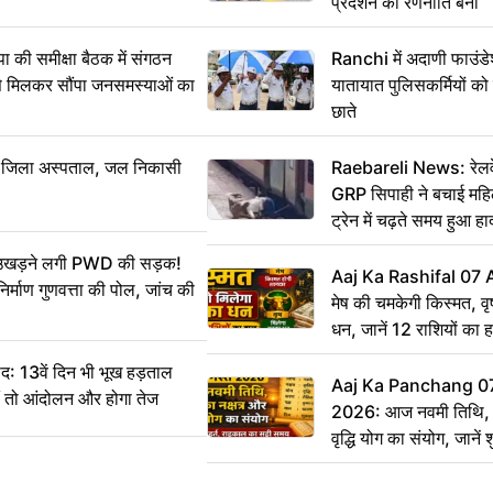
प्रदर्शन की रणनीति बनी
 समीक्षा बैठक में संगठन
Ranchi में अदाणी फाउंड
से मिलकर सौंपा जनसमस्याओं का
यातायात पुलिसकर्मियों क
छाते
बा जिला अस्पताल, जल निकासी
Raebareli News: रेलवे 
GRP सिपाही ने बचाई मह
ट्रेन में चढ़ते समय हुआ 
CCTV में कैद
ं उखड़ने लगी PWD की सड़क!
Aaj Ka Rashifal 07
िर्माण गुणवत्ता की पोल, जांच की
मेष की चमकेगी किस्मत, व
धन, जानें 12 राशियों का 
: 13वें दिन भी भूख हड़ताल
Aaj Ka Panchang 0
ीं तो आंदोलन और होगा तेज
2026: आज नवमी तिथि, क
वृद्धि योग का संयोग, जानें श
का सही समय