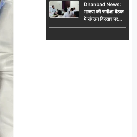
Dhanbad News:
किलो चांदी बरामद
भाजपा की समीक्षा बैठक
में संगठन विस्तार पर
मंथन, बीडीओ से
मिलकर सौंपा
जनसमस्याओं का विवरण