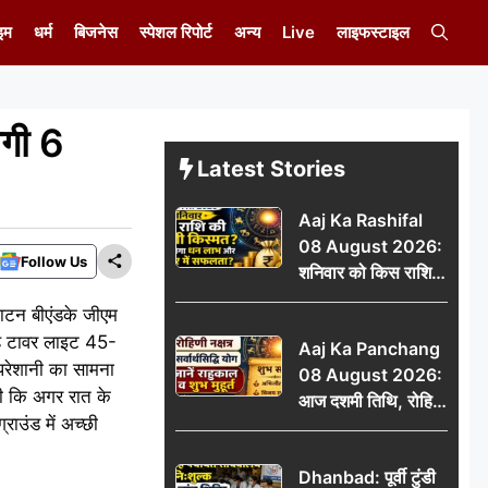
इम
धर्म
बिजनेस
स्पेशल रिपोर्ट
अन्य
Live
लाइफस्टाइल
लगी 6
Latest Stories
Aaj Ka Rashifal
08 August 2026:
Follow Us
शनिवार को किस राशि
की चमकेगी किस्मत,
्घाटन बीएंडके जीएम
किसे मिलेगा धन लाभ
यह टावर लाइट 45-
Aaj Ka Panchang
और करियर में सफलता?
परेशानी का सामना
08 August 2026:
ी कि अगर रात के
आज दशमी तिथि, रोहिणी
राउंड में अच्छी
नक्षत्र और सर्वार्थसिद्धि
योग, जानें राहुकाल व
Dhanbad: पूर्वी टुंडी
शुभ मुहूर्त