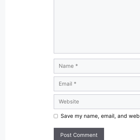
Name
Email
Website
Save my name, email, and websi