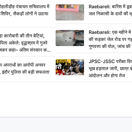
 मोहलीडीह पंचायत सचिवालय में
Raebareli: बारिश में डू
 शिविर, सैकड़ों लोगों ने उठाया
जल निकासी के दावों की ख
Raebareli: एक महीने म
कारोबारी की तीन बेटियां,
की सड़क! जेल रोड पर गड्ढ
ा अकेले: वृद्धाश्रम में गुजरे
गुणवत्ता की पोल, जांच की 
ेजकर कहा– अंतिम संस्कार कर
JPSC-JSSC परीक्षा विवा
भीर अपराधों का आरोपी अनवर
भूख हड़ताल जारी, छात्र बो
र, इंदौर पुलिस की बड़ी सफलता
आंदोलन और होगा तेज