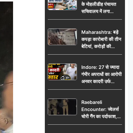
के मोहलीडीह पंचायत
सचिवालय में लगा
निःशुल्क स्वास्थ्य जांच
शिविर, सैकड़ों लोगों ने
Maharashtra: बड़े
उठाया लाभ
कपड़ा कारोबारी की तीन
बेटियां, करोड़ों की
कमाई… फिर भी पिता
अकेले: वृद्धाश्रम में गुजरे
Indore: 27 से ज्यादा
अंतिम दिन, 5100 रुपये
गंभीर अपराधों का आरोपी
भेजकर कहा– अंतिम
अनवर कादरी उर्फ
संस्कार कर दीजिए हम
‘डकैत’ गिरफ्तार, इंदौर
नहीं आ पाएंगे
पुलिस की बड़ी सफलता
Raebareli
Encounter: ज्वेलर्स
चोरी गैंग का पर्दाफाश,
पुलिस मुठभेड़ में दो
बदमाश घायल, 12.80