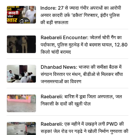
कहा– अंतिम संस्कार कर दीजिए हम नहीं आ पाएंगे
Indore: 27 से ज्यादा गंभीर अपराधों का आरोपी
अनवर कादरी उर्फ ‘डकैत’ गिरफ्तार, इंदौर पुलिस
की बड़ी सफलता
Raebareli Encounter: ज्वेलर्स चोरी गैंग का
पर्दाफाश, पुलिस मुठभेड़ में दो बदमाश घायल, 12.80
किलो चांदी बरामद
Dhanbad News: भाजपा की समीक्षा बैठक में
संगठन विस्तार पर मंथन, बीडीओ से मिलकर सौंपा
जनसमस्याओं का विवरण
Raebareli: बारिश में डूबा जिला अस्पताल, जल
निकासी के दावों की खुली पोल
Raebareli: एक महीने में उखड़ने लगी PWD की
सड़क! जेल रोड पर गड्ढे ने खोली निर्माण गुणवत्ता की