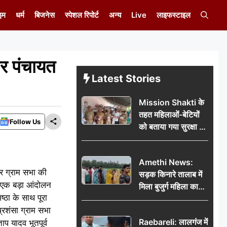
इम
धर्म
बिजनेस
स्पेशल रिपोर्ट
अन्य
Live
लाइफस्टाइल
 पर पंचायत
Latest Stories
Mission Shakti के
तहत महिलाओं-बेटियों
Follow Us
को बताया गया सुरक्षा के
अधिकार
Amethi News:
और ग्राम सभा की
सड़क किनारे तालाब में
ने एक बड़ा आंदोलन
मिला बुजुर्ग महिला का
ष्ठा के साथ पूरा
शव, संदिग्ध परिस्थितियों
रशंसा ग्राम सभा
में मौत से फैली सनसनी
Raebareli: लालगंज में
प यादव भूतपूर्व