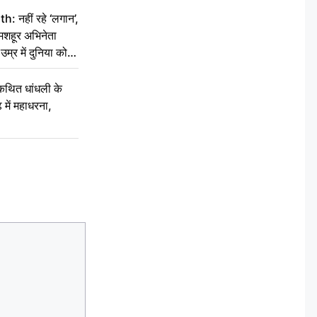
नहीं रहे ‘लगान’,
मशहूर अभिनेता
म्र में दुनिया को
कथित धांधली के
ें महाधरना,