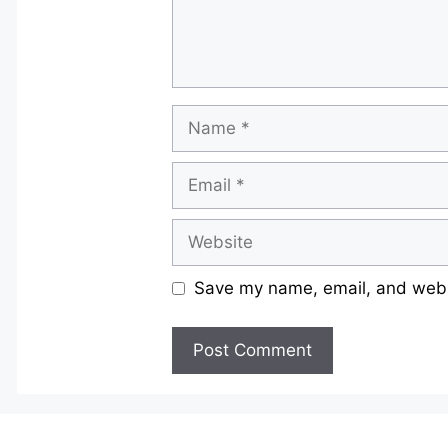
Name
Email
Website
Save my name, email, and websi