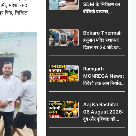
SDM के निरीक्षण का
ामी, महेशा नन्द
वीडियो वायरल,
द्र सिंह, निखिल
प्रशासनिक सक्रियता
या सुर्खियां बटोरने की
Bokaro Thermal:
कवायद?
हनुमान मंदिर स्थापना
दिवस पर 24 घंटे का
अखंड हरि कीर्तन,
भक्तिमय हुआ बोकारो
Ramgarh
थर्मल
MGNREGA News:
विदेशों तक आम निर्यात
का सफर, जिले ने
हासिल किया राज्य में
Aaj Ka Rashifal
प्रथम स्थान
06 August 2026:
वृष और वृश्चिक की
चमकेगी किस्मत, मेष-
तुला रहें सावधान