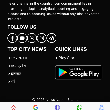
news channel in the country. Our commitment lies in
providing in-depth, analytical reporting and engaging
discussions on pressing issues without any bias or vested
interests.
FOLLOW US
TOP CITY NEWS
QUICK LINKS
उत्तर-प्रदेश
Play Store
मध्य-प्रदेश
झारखंड
धर्म
© 2026 News Nation Bharat
Home
|
About US
|
Contact Us
|
Policies
|
Terms and Conditions