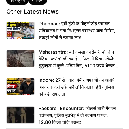
Tags
उत्तर प्रदेश
रायबरेली
Other Latest News
Dhanbad: पूर्वी टुंडी के मोहलीडीह पंचायत
सचिवालय में लगा निःशुल्क स्वास्थ्य जांच शिविर,
सैकड़ों लोगों ने उठाया लाभ
Maharashtra: बड़े कपड़ा कारोबारी की तीन
बेटियां, करोड़ों की कमाई… फिर भी पिता अकेले:
वृद्धाश्रम में गुजरे अंतिम दिन, 5100 रुपये भेजकर
कहा– अंतिम संस्कार कर दीजिए हम नहीं आ पाएंगे
Indore: 27 से ज्यादा गंभीर अपराधों का आरोपी
अनवर कादरी उर्फ ‘डकैत’ गिरफ्तार, इंदौर पुलिस
की बड़ी सफलता
Raebareli Encounter: ज्वेलर्स चोरी गैंग का
पर्दाफाश, पुलिस मुठभेड़ में दो बदमाश घायल,
12.80 किलो चांदी बरामद