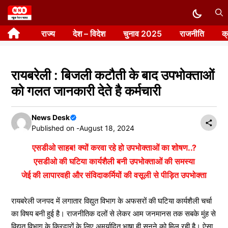
Skip
to
राज्य
देश – विदेश
चुनाव 2025
राजनीति
क
content
रायबरेली : बिजली कटौती के बाद उपभोक्ताओं
को गलत जानकारी देते है कर्मचारी
News Desk
Published on -
August 18, 2024
एसडीओ साहब! क्यों करवा रहे हो उपभोक्ताओं का शोषण..?
एसडीओ की घटिया कार्यशैली बनी उपभोक्ताओं की समस्या
जेई की लापारवही और संविदाकर्मियों की वसूली से पीड़ित उपभोक्ता
रायबरेली जनपद में लगातार विद्युत विभाग के अफसरों की घटिया कार्यशैली चर्चा
का विषय बनी हुई है। राजनीतिक दलों से लेकर आम जनमानस तक सबके मुंह से
विद्युत विभाग के किरदारों के लिए अमर्यादित भाषा ही सुनने को मिल रही है। ऐसा