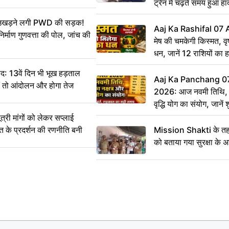
ट्रेन में चढ़ते समय हुआ 
CCTV में कैद
ं उखड़ने लगी PWD की सड़क!
Aaj Ka Rashifal 07
िर्माण गुणवत्ता की पोल, जांच की
मेष की चमकेगी किस्मत, व
धन, जानें 12 राशियों का 
: 13वें दिन भी भूख हड़ताल
Aaj Ka Panchang 0
ीं तो आंदोलन और होगा तेज
2026: आज नवमी तिथि, क
वृद्धि योग का संयोग, जानें श
का सही समय
ी मांगों को लेकर सप्लाई
्त के प्रदर्शन की रणनीति बनी
Mission Shakti के तहत
को बताया गया सुरक्षा के 