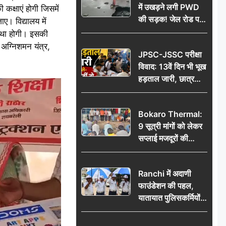
में उखड़ने लगी PWD
 कक्षाएं होगी जिसमें
की सड़क! जेल रोड पर
ए। विद्यालय में
गड्ढे ने खोली निर्माण
वस्था होगी। इसकी
गुणवत्ता की पोल, जांच
, अग्निशमन यंत्र,
JPSC-JSSC परीक्षा
की उठी मांग
विवाद: 13वें दिन भी भूख
हड़ताल जारी, छात्र
बोले- जांच नहीं तो
आंदोलन और होगा तेज
Bokaro Thermal:
9 सूत्री मांगों को लेकर
सप्लाई मजदूरों की
हुंकार, 12 अगस्त के
प्रदर्शन की रणनीति बनी
Ranchi में अदाणी
फाउंडेशन की पहल,
यातायात पुलिसकर्मियों
को वितरित किए गए छाते