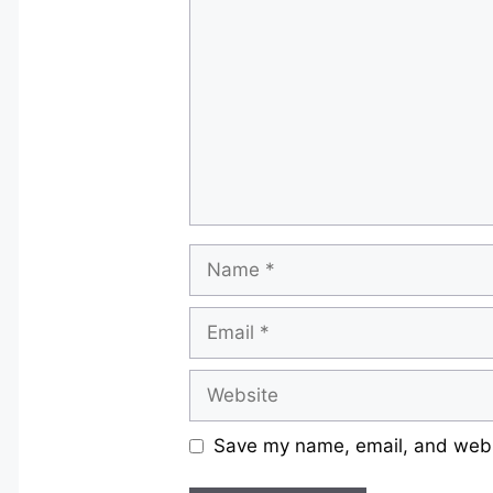
Name
Email
Website
Save my name, email, and websi