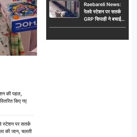
Raebareli News:
रेलवे स्टेशन पर सतर्क
GRP सिपाही ने बचाई
महिला की जान, चलती
ट्रेन में चढ़ते समय हुआ
हादसा टला; घटना
CCTV में कैद
ेशन की पहल,
ो वितरित किए गए
स्टेशन पर सतर्क
िला की जान, चलती