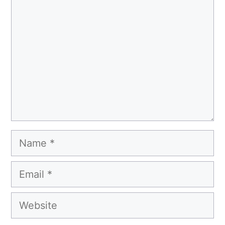
Name
Email
Website