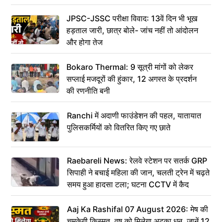
JPSC-JSSC परीक्षा विवाद: 13वें दिन भी भूख
हड़ताल जारी, छात्र बोले- जांच नहीं तो आंदोलन
और होगा तेज
Bokaro Thermal: 9 सूत्री मांगों को लेकर
सप्लाई मजदूरों की हुंकार, 12 अगस्त के प्रदर्शन
की रणनीति बनी
Ranchi में अदाणी फाउंडेशन की पहल, यातायात
पुलिसकर्मियों को वितरित किए गए छाते
Raebareli News: रेलवे स्टेशन पर सतर्क GRP
सिपाही ने बचाई महिला की जान, चलती ट्रेन में चढ़ते
समय हुआ हादसा टला; घटना CCTV में कैद
Aaj Ka Rashifal 07 August 2026: मेष की
चमकेगी किस्मत, वृष को मिलेगा अटका धन, जानें 12