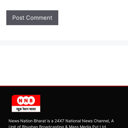
News Nation Bharat is a 24X7 National News Channel, A
Unit of Bhushan Broadcasting & Mass Media Pvt Ltd.