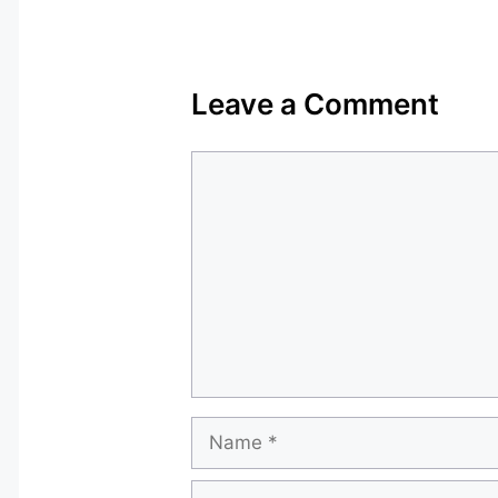
Leave a Comment
Comment
Name
Email