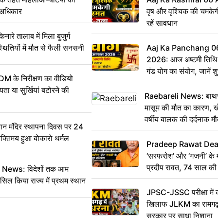
े अधिकार
वृष और वृश्चिक की चमकेग
रहें सावधान
 तालाब में मिला बुजुर्ग
्थितियों में मौत से फैली सनसनी
Aaj Ka Panchang 0
2026: आज अष्टमी तिथि,
गंड योग का संयोग, जानें शुभ
DM के निरीक्षण का वीडियो
और दिनभर का पंचांग
ा या सुर्खियां बटोरने की
Raebareli News: बाथरू
मासूम की मौत का कारण, ख
वर्षीय बालक की दर्दनाक म
 मंदिर स्थापना दिवस पर 24
भक्तिमय हुआ बोकारो थर्मल
Pradeep Rawat Death: 
‘सरफरोश’ और ‘गजनी’ के 
प्रदीप रावत, 74 साल की उ
ws: विदेशों तक आम
कहा अलविदा
सिल किया राज्य में प्रथम स्थान
JPSC-JSSC परीक्षा में 
खिलाफ JLKM का रामगढ़ म
सरकार पर साधा निशाना