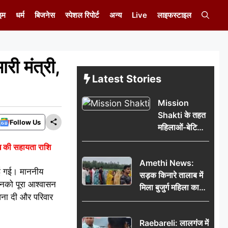
इम
धर्म
बिजनेस
स्पेशल रिपोर्ट
अन्य
Live
लाइफस्टाइल
री मंत्री,
Latest Stories
Mission
Shakti के तहत
Follow Us
महिलाओं-बेटियों
को बताया गया
ाख की सहायता राशि
सुरक्षा के अधिकार
Amethi News:
राई गई। माननीय
सड़क किनारे तालाब में
 उनको पूरा आश्वासन
मिला बुजुर्ग महिला का
वना दी और परिवार
शव, संदिग्ध परिस्थितियों
में मौत से फैली सनसनी
Raebareli: लालगंज में