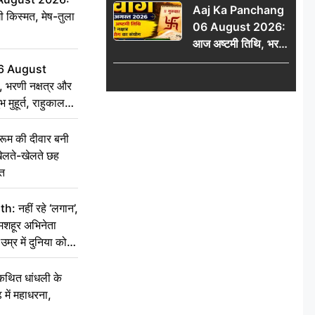
Aaj Ka Panchang
ी किस्मत, मेष-तुला
06 August 2026:
आज अष्टमी तिथि, भरणी
नक्षत्र और गंड योग का
6 August
संयोग, जानें शुभ मुहूर्त,
 भरणी नक्षत्र और
राहुकाल और दिनभर का
 मुहूर्त, राहुकाल
पंचांग
म की दीवार बनी
ेलते-खेलते छह
ौत
नहीं रहे ‘लगान’,
मशहूर अभिनेता
म्र में दुनिया को
कथित धांधली के
ें महाधरना,