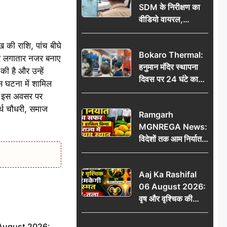
SDM के निरीक्षण का
वीडियो वायरल,
प्रशासनिक सक्रियता
या सुर्खियां बटोरने की
ख की राशि, पांच बीघे
Bokaro Thermal:
कवायद?
पर लगातार नजर बनाए
हनुमान मंदिर स्थापना
की है और उन्हें
दिवस पर 24 घंटे का
इस घटना में शामिल
अखंड हरि कीर्तन,
ी। इस अवसर पर
भक्तिमय हुआ बोकारो
र्थ चौधरी, समाज
Ramgarh
थर्मल
MGNREGA News:
विदेशों तक आम निर्यात
का सफर, जिले ने
हासिल किया राज्य में
Aaj Ka Rashifal
प्रथम स्थान
06 August 2026:
वृष और वृश्चिक की
चमकेगी किस्मत, मेष-
तुला रहें सावधान
 August 2026: