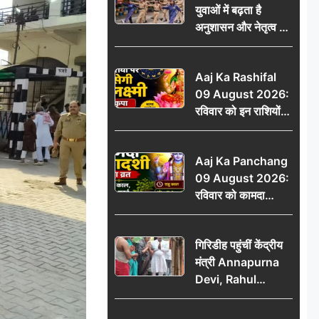
युवाओं में बढ़ता है
ऐलान
अनुशासन और नेतृत्व का
गुण: डॉ. जी.एन. खान
Aaj Ka Rashifal
09 August 2026:
रविवार को इन राशियों
पर बरसेगी मां लक्ष्मी की
कृपा, धन लाभ के बनेंगे
Aaj Ka Panchang
योग
09 August 2026:
रविवार को कामदा
एकादशी का व्रत, जानें
राहु काल, अभिजीत मुहूर्त
गिरिडीह पहुंचीं केंद्रीय
और शुभ समय
मंत्री Annapurna
Devi, Rahul
Gandhi पर साधा
निशाना; छात्रों के