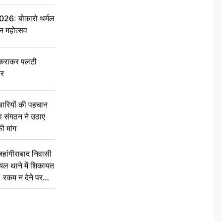
6: बोकारो थर्मल
वन महोत्सव
टकराकर पलटी
ार
चारियों की पहचान
्षा संगठन ने उठाए
ी मांग
ांगीराबाद निवासी
घायल थाने में शिकायत
’, रकम न देने पर