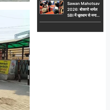
Sawan Mahotsav
आंदोलन को लेकर
2026: बोकारो थर्मल
सरकार पर हमला
SBI में धूमधाम से मना
सावन महोत्सव