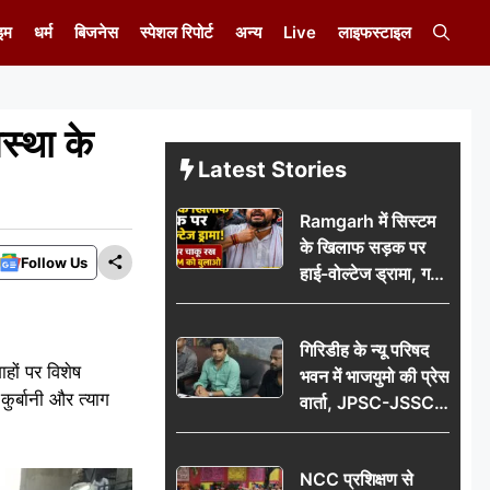
इम
धर्म
बिजनेस
स्पेशल रिपोर्ट
अन्य
Live
लाइफस्टाइल
स्था के
Latest Stories
Ramgarh में सिस्टम
के खिलाफ सड़क पर
Follow Us
हाई-वोल्टेज ड्रामा, गर्दन
पर चाकू रख बोला- CM
को बुलाओ; Video
गिरिडीह के न्यू परिषद
वायरल
हों पर विशेष
भवन में भाजयुमो की प्रेस
ुर्बानी और त्याग
वार्ता, JPSC-JSSC
पेपर लीक के विरोध में
10 अगस्त को
NCC प्रशिक्षण से
विधानसभा घेराव का