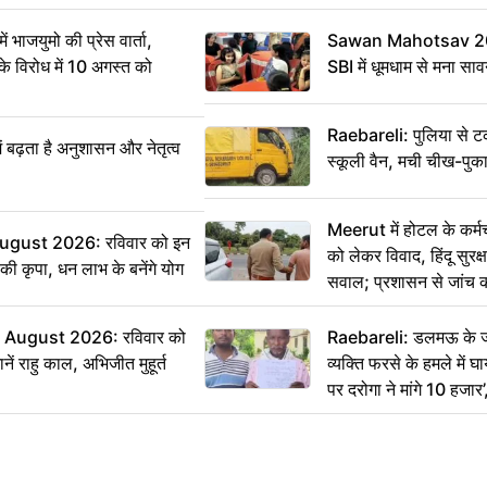
ं भाजयुमो की प्रेस वार्ता,
Sawan Mahotsav 202
विरोध में 10 अगस्त को
SBI में धूमधाम से मना सा
Raebareli: पुलिया से 
ं बढ़ता है अनुशासन और नेतृत्व
स्कूली वैन, मची चीख-पुक
Meerut में होटल के कर्म
ugust 2026: रविवार को इन
को लेकर विवाद, हिंदू सुरक
ी की कृपा, धन लाभ के बनेंगे योग
सवाल; प्रशासन से जांच क
August 2026: रविवार को
Raebareli: डलमऊ के जह
ं राहु काल, अभिजीत मुहूर्त
व्यक्ति फरसे के हमले में 
पर दरोगा ने मांगे 10 हजार
कार्रवाई ठंडी!