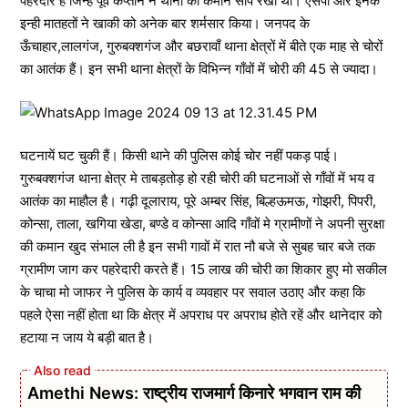
पहरेदार हैं जिन्हे पूर्व कप्तान ने थानों की कमान सौंप रखी थी। एसपी और इनके
इन्ही मातहतों ने खाकी को अनेक बार शर्मसार किया। जनपद के
ऊँचाहार,लालगंज, गुरुबक्शगंज और बछरावाँ थाना क्षेत्रों में बीते एक माह से चोरों
का आतंक हैं। इन सभी थाना क्षेत्रों के विभिन्न गाँवों में चोरी की 45 से ज्यादा।
घटनायें घट चुकी हैं। किसी थाने की पुलिस कोई चोर नहीं पकड़ पाई।
गुरुबक्शगंज थाना क्षेत्र मे ताबड़तोड़ हो रही चोरी की घटनाओं से गाँवों में भय व
आतंक का माहौल है। गढ़ी दूलाराय, पूरे अम्बर सिंह, बिल्हऊमऊ, गोझरी, पिपरी,
कोन्सा, ताला, खगिया खेडा, बण्डे व कोन्सा आदि गाँवों मे ग्रामीणों ने अपनी सुरक्षा
की कमान खुद संभाल ली है इन सभी गावों में रात नौ बजे से सुबह चार बजे तक
ग्रामीण जाग कर पहरेदारी करते हैं। 15 लाख की चोरी का शिकार हुए मो सकील
के चाचा मो जाफर ने पुलिस के कार्य व व्यवहार पर सवाल उठाए और कहा कि
पहले ऐसा नहीं होता था कि क्षेत्र में अपराध पर अपराध होते रहें और थानेदार को
हटाया न जाय ये बड़ी बात है।
Amethi News: राष्ट्रीय राजमार्ग किनारे भगवान राम की