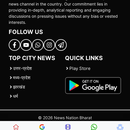
news channel in the country. Our commitment lies in
providing in-depth, analytical reporting and engaging
discussions on pressing issues without any bias or vested
interests.
FOLLOW US
TOP CITY NEWS
QUICK LINKS
उत्तर-प्रदेश
Play Store
मध्य-प्रदेश
झारखंड
धर्म
© 2026 News Nation Bharat
Home
|
About US
|
Contact Us
|
Policies
|
Terms and Conditions