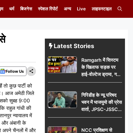
इम
धर्म
बिजनेस
स्पेशल रिपोर्ट
अन्य
Live
लाइफस्टाइल
से
Latest Stories
Ramgarh में सिस्टम
के खिलाफ सड़क पर
Follow Us
हाई-वोल्टेज ड्रामा, गर्दन
पर चाकू रख बोला- CM
ं तो कुछ पार्टी को
को बुलाओ; Video
ी है। आज अमेठी जिले
गिरिडीह के न्यू परिषद
वायरल
ं इसको सुबह 9:00
भवन में भाजयुमो की प्रेस
 कि राहुल गांधी की
वार्ता, JPSC-JSSC
ानपुर न्यायालय में
पेपर लीक के विरोध में
नी और अंबानी के
10 अगस्त को
NCC प्रशिक्षण से
 अपने चैनलों में और
विधानसभा घेराव का