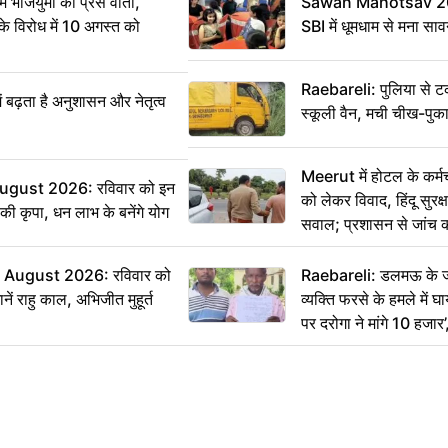
ं भाजयुमो की प्रेस वार्ता,
Sawan Mahotsav 202
विरोध में 10 अगस्त को
SBI में धूमधाम से मना सा
Raebareli: पुलिया से 
ं बढ़ता है अनुशासन और नेतृत्व
स्कूली वैन, मची चीख-पुक
Meerut में होटल के कर्म
ugust 2026: रविवार को इन
को लेकर विवाद, हिंदू सुरक
ी की कृपा, धन लाभ के बनेंगे योग
सवाल; प्रशासन से जांच क
August 2026: रविवार को
Raebareli: डलमऊ के जह
ं राहु काल, अभिजीत मुहूर्त
व्यक्ति फरसे के हमले में 
पर दरोगा ने मांगे 10 हजार
कार्रवाई ठंडी!