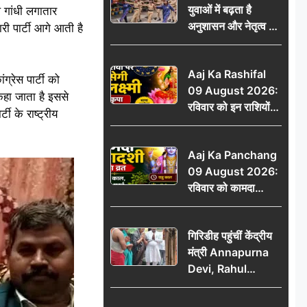
युवाओं में बढ़ता है
ल गांधी लगातार
ऐलान
अनुशासन और नेतृत्व का
 पार्टी आगे आती है
गुण: डॉ. जी.एन. खान
Aaj Ka Rashifal
ग्रेस पार्टी को
09 August 2026:
 कहा जाता है इससे
रविवार को इन राशियों
ी के राष्ट्रीय
पर बरसेगी मां लक्ष्मी की
कृपा, धन लाभ के बनेंगे
Aaj Ka Panchang
योग
09 August 2026:
रविवार को कामदा
एकादशी का व्रत, जानें
राहु काल, अभिजीत मुहूर्त
गिरिडीह पहुंचीं केंद्रीय
और शुभ समय
मंत्री Annapurna
Devi, Rahul
Gandhi पर साधा
निशाना; छात्रों के