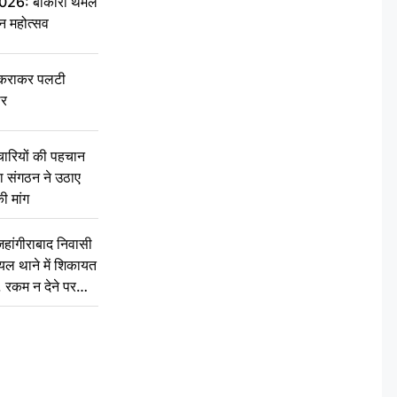
6: बोकारो थर्मल
वन महोत्सव
टकराकर पलटी
ार
चारियों की पहचान
्षा संगठन ने उठाए
ी मांग
ांगीराबाद निवासी
घायल थाने में शिकायत
’, रकम न देने पर