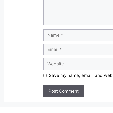
Name
Email
Website
Save my name, email, and websi