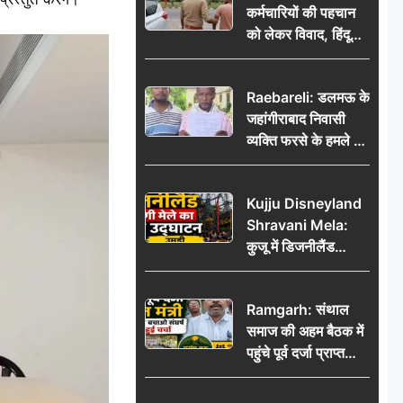
कर्मचारियों की पहचान
को लेकर विवाद, हिंदू
सुरक्षा संगठन ने उठाए
सवाल; प्रशासन से जांच
Raebareli: डलमऊ के
की मांग
जहांगीराबाद निवासी
व्यक्ति फरसे के हमले में
घायल थाने में शिकायत
पर दरोगा ने मांगे 10
Kujju Disneyland
हजार’, रकम न देने पर
Shravani Mela:
कार्रवाई ठंडी!
कुजू में डिजनीलैंड
श्रावणी मेले का भव्य
उद्घाटन, उमड़ी लोगों
Ramgarh: संथाल
की भीड़
समाज की अहम बैठक में
पहुंचे पूर्व दर्जा प्राप्त
मंत्री, मरांग बुरू बचाओ
संघर्ष पर हुई चर्चा