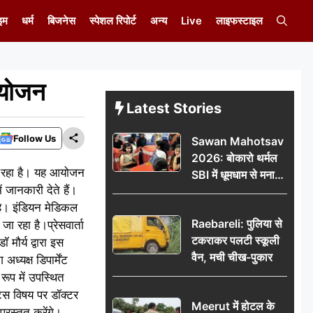
इम
धर्म
बिजनेस
स्पेशल रिपोर्ट
अन्य
Live
लाइफस्टाइल
आयोजन
Latest Stories
Follow Us
Sawan Mahotsav
2026: बोकारो थर्मल
जा रहा है। यह आयोजन
SBI में धूमधाम से मना
ं जानकारी देते हैं।
सावन महोत्सव
है। इंडियन मेडिकल
Raebareli: पुलिया से
रहा है।प्रेसवार्ता
टकराकर पलटी स्कूली
 मौर्य द्वारा इस
वैन, मची चीख-पुकार
्यक्ष डिपार्मेंट
रूप में उपस्थित
्टिस विषय पर डॉक्टर
Meerut में होटल के
्रस्तुत करेंगे।