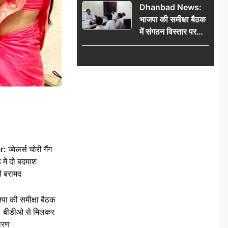
Dhanbad News:
किलो चांदी बरामद
भाजपा की समीक्षा बैठक
में संगठन विस्तार पर
मंथन, बीडीओ से
मिलकर सौंपा
जनसमस्याओं का विवरण
वेलर्स चोरी गैंग
 में दो बदमाश
ी बरामद
की समीक्षा बैठक
थन, बीडीओ से मिलकर
वरण