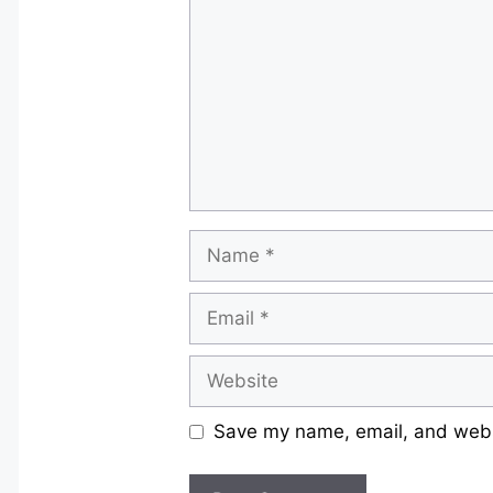
Name
Email
Website
Save my name, email, and websi