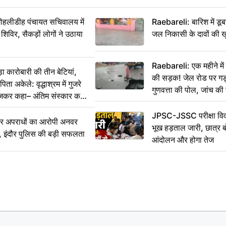
 मोहलीडीह पंचायत सचिवालय में
Raebareli: बारिश में डू
 शिविर, सैकड़ों लोगों ने उठाया
जल निकासी के दावों की ख
Raebareli: एक महीने म
कारोबारी की तीन बेटियां,
की सड़क! जेल रोड पर गड्ढ
ा अकेले: वृद्धाश्रम में गुजरे
गुणवत्ता की पोल, जांच की 
ेजकर कहा– अंतिम संस्कार कर
JPSC-JSSC परीक्षा विवा
भीर अपराधों का आरोपी अनवर
भूख हड़ताल जारी, छात्र बो
र, इंदौर पुलिस की बड़ी सफलता
आंदोलन और होगा तेज