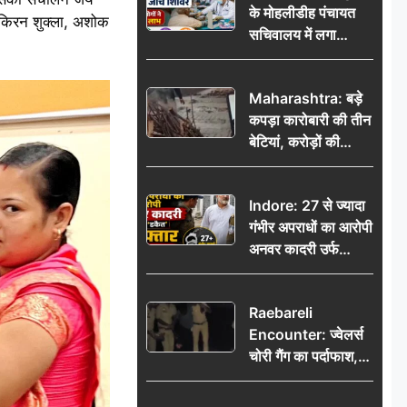
के मोहलीडीह पंचायत
मा, किरन शुक्ला, अशोक
सचिवालय में लगा
निःशुल्क स्वास्थ्य जांच
शिविर, सैकड़ों लोगों ने
Maharashtra: बड़े
उठाया लाभ
कपड़ा कारोबारी की तीन
बेटियां, करोड़ों की
कमाई… फिर भी पिता
अकेले: वृद्धाश्रम में गुजरे
Indore: 27 से ज्यादा
अंतिम दिन, 5100 रुपये
गंभीर अपराधों का आरोपी
भेजकर कहा– अंतिम
अनवर कादरी उर्फ
संस्कार कर दीजिए हम
‘डकैत’ गिरफ्तार, इंदौर
नहीं आ पाएंगे
पुलिस की बड़ी सफलता
Raebareli
Encounter: ज्वेलर्स
चोरी गैंग का पर्दाफाश,
पुलिस मुठभेड़ में दो
बदमाश घायल, 12.80