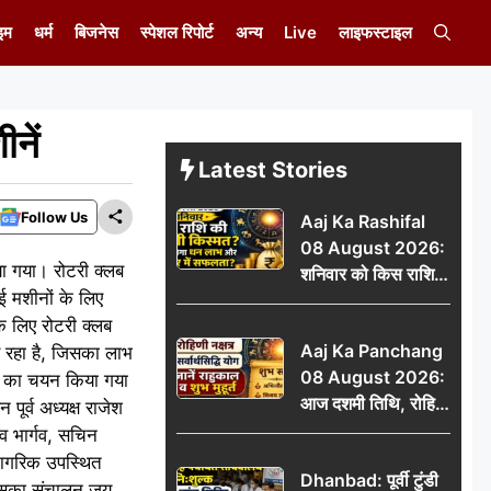
इम
धर्म
बिजनेस
स्पेशल रिपोर्ट
अन्य
Live
लाइफस्टाइल
नें
Latest Stories
Follow Us
Aaj Ka Rashifal
08 August 2026:
िया गया। रोटरी क्लब
शनिवार को किस राशि
ाई मशीनों के लिए
की चमकेगी किस्मत,
े लिए रोटरी क्लब
किसे मिलेगा धन लाभ
Aaj Ka Panchang
र रहा है, जिसका लाभ
और करियर में सफलता?
08 August 2026:
ओं का चयन किया गया
आज दशमी तिथि, रोहिणी
पूर्व अध्यक्ष राजेश
नक्षत्र और सर्वार्थसिद्धि
ीव भार्गव, सचिन
योग, जानें राहुकाल व
ठ नागरिक उपस्थित
Dhanbad: पूर्वी टुंडी
शुभ मुहूर्त
 जिसका संचालन जय