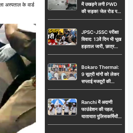
में उखड़ने लगी PWD
ा अस्पताल के वार्ड
की सड़क! जेल रोड पर
गड्ढे ने खोली निर्माण
गुणवत्ता की पोल, जांच
JPSC-JSSC परीक्षा
की उठी मांग
विवाद: 13वें दिन भी भूख
हड़ताल जारी, छात्र
बोले- जांच नहीं तो
आंदोलन और होगा तेज
Bokaro Thermal:
9 सूत्री मांगों को लेकर
सप्लाई मजदूरों की
हुंकार, 12 अगस्त के
प्रदर्शन की रणनीति बनी
Ranchi में अदाणी
फाउंडेशन की पहल,
यातायात पुलिसकर्मियों
को वितरित किए गए छाते