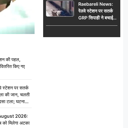
Raebareli News:
रेलवे स्टेशन पर सतर्क
GRP सिपाही ने बचाई
महिला की जान, चलती
ट्रेन में चढ़ते समय हुआ
हादसा टला; घटना
CCTV में कैद
ेशन की पहल,
ो वितरित किए गए
स्टेशन पर सतर्क
िला की जान, चलती
हादसा टला; घटना
 August 2026:
ृष को मिलेगा अटका