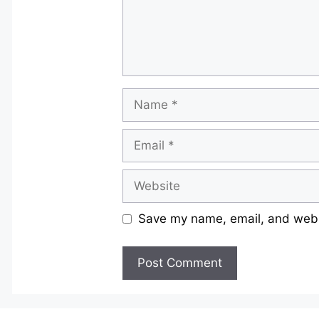
Name
Email
Website
Save my name, email, and websi