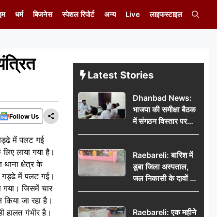
इम
धर्म
बिजनेस
स्पेशल रिपोर्ट
अन्य
Live
लाइफस्टाइल
ंत्रित
Latest Stories
Dhanbad News:
भाजपा की समीक्षा बैठक
Follow Us
में संगठन विस्तार पर
मंथन, बीडीओ से
्ढे में पलट गई
मिलकर सौंपा
े लिए लाया गया है।
Raebareli: बारिश में
जनसमस्याओं का विवरण
ाना क्षेत्र के
डूबा जिला अस्पताल,
गड्ढे में पलट गई।
जल निकासी के दावों की
ा गया। जिसमें चार
खुली पोल
ज किया जा रहा है।
Raebareli: एक महीने
ही हालत गंभीर है।