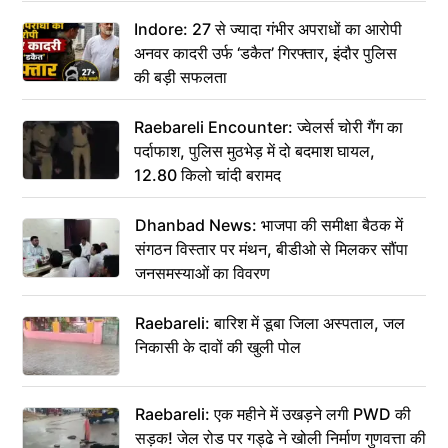
कहा– अंतिम संस्कार कर दीजिए हम नहीं आ पाएंगे
Indore: 27 से ज्यादा गंभीर अपराधों का आरोपी
अनवर कादरी उर्फ ‘डकैत’ गिरफ्तार, इंदौर पुलिस
की बड़ी सफलता
Raebareli Encounter: ज्वेलर्स चोरी गैंग का
पर्दाफाश, पुलिस मुठभेड़ में दो बदमाश घायल,
12.80 किलो चांदी बरामद
Dhanbad News: भाजपा की समीक्षा बैठक में
संगठन विस्तार पर मंथन, बीडीओ से मिलकर सौंपा
जनसमस्याओं का विवरण
Raebareli: बारिश में डूबा जिला अस्पताल, जल
निकासी के दावों की खुली पोल
Raebareli: एक महीने में उखड़ने लगी PWD की
सड़क! जेल रोड पर गड्ढे ने खोली निर्माण गुणवत्ता की