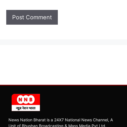
News Nation Bharat is a 24X7 National News Channel, A
Unit of Bhushan Broadcasting & Mass Media Pvt Ltd.