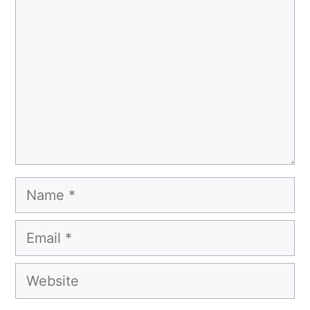
Name
Email
Website