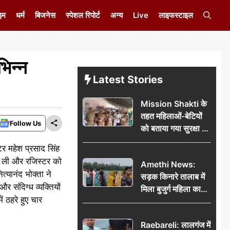
इम
धर्म
बिजनेस
स्पेशल रिपोर्ट
अन्य
Live
लाइफस्टाइल
भिन्न
Latest Stories
Mission Shakti के
तहत महिलाओं-बेटियों
Follow Us
को बताया गया सुरक्षा के
अधिकार
टर महेश प्रसाद सिंह
शी ली और रजिस्टर को
Amethi News:
्यानंद भोक्ता ने
सड़क किनारे तालाब में
र संदिग्ध व्यक्तियों
मिला बुजुर्ग महिला का
 ठहरे हुए चार
शव, संदिग्ध परिस्थितियों
में मौत से फैली सनसनी
Raebareli: लालगंज में