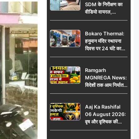
SDM के निरीक्षण का
वीडियो वायरल,
प्रशासनिक सक्रियता
या सुर्खियां बटोरने की
Bokaro Thermal:
कवायद?
हनुमान मंदिर स्थापना
दिवस पर 24 घंटे का
अखंड हरि कीर्तन,
भक्तिमय हुआ बोकारो
Ramgarh
थर्मल
MGNREGA News:
विदेशों तक आम निर्यात
का सफर, जिले ने
हासिल किया राज्य में
Aaj Ka Rashifal
प्रथम स्थान
06 August 2026:
वृष और वृश्चिक की
चमकेगी किस्मत, मेष-
तुला रहें सावधान