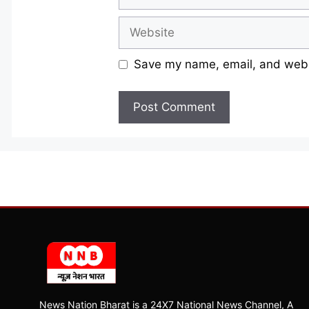
Website
Save my name, email, and websi
News Nation Bharat is a 24X7 National News Channel, A