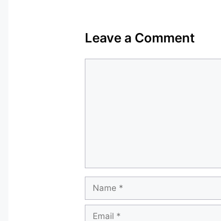
Leave a Comment
Comment
Name
Email