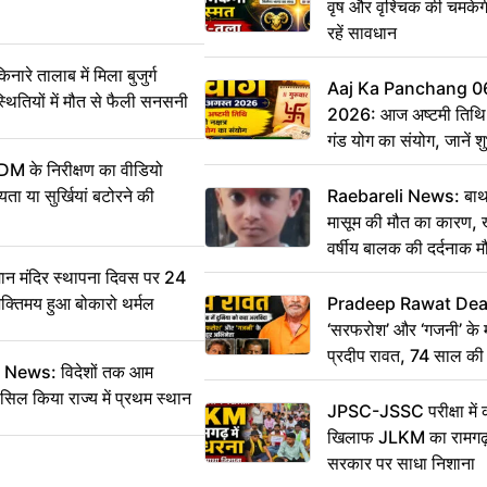
वृष और वृश्चिक की चमकेग
रहें सावधान
 तालाब में मिला बुजुर्ग
Aaj Ka Panchang 0
्थितियों में मौत से फैली सनसनी
2026: आज अष्टमी तिथि,
गंड योग का संयोग, जानें शुभ
और दिनभर का पंचांग
DM के निरीक्षण का वीडियो
ा या सुर्खियां बटोरने की
Raebareli News: बाथर
मासूम की मौत का कारण, 
वर्षीय बालक की दर्दनाक म
 मंदिर स्थापना दिवस पर 24
भक्तिमय हुआ बोकारो थर्मल
Pradeep Rawat Death: 
‘सरफरोश’ और ‘गजनी’ के 
प्रदीप रावत, 74 साल की उ
ws: विदेशों तक आम
कहा अलविदा
सिल किया राज्य में प्रथम स्थान
JPSC-JSSC परीक्षा में 
खिलाफ JLKM का रामगढ़ म
सरकार पर साधा निशाना