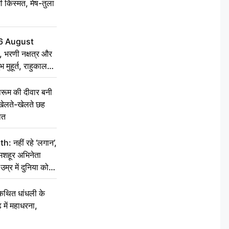
ी किस्मत, मेष-तुला
6 August
 भरणी नक्षत्र और
 मुहूर्त, राहुकाल
ूम की दीवार बनी
खेलते-खेलते छह
ौत
नहीं रहे ‘लगान’,
मशहूर अभिनेता
म्र में दुनिया को
कथित धांधली के
ें महाधरना,