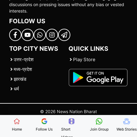
discussions on pressing issues without any bias or vested
interests.
FOLLOW US
TOP CITY NEWS
QUICK LINKS
उत्तर-प्रदेश
Play Store
मध्य-प्रदेश
झारखंड
धर्म
© 2026 News Nation Bharat
Home
|
About US
|
Contact Us
|
Policies
|
Terms and Conditions
Home
Follow Us
Short
Join Group
Web Stories