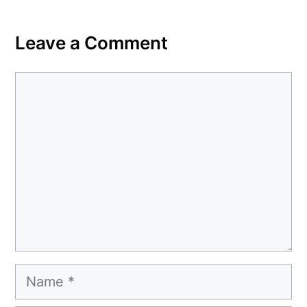
Leave a Comment
Comment
Name