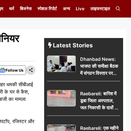
इम
धर्म
बिजनेस
स्पेशल रिपोर्ट
अन्य
Live
लाइफस्टाइल
ीनियर
Latest Stories
Dhanbad News:
भाजपा की समीक्षा बैठक
Follow Us
में संगठन विस्तार पर
मंथन, बीडीओ से
 दोपहर धमकी सीबीआई
मिलकर सौंपा
री के घर से कैश,
Raebareli: बारिश में
जनसमस्याओं का विवरण
नबाजी का मामला
डूबा जिला अस्पताल,
जल निकासी के दावों की
खुली पोल
लैपटॉप, रजिस्टर और
Raebareli: एक महीने