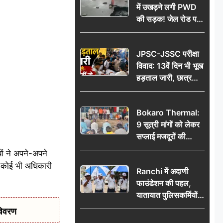
में उखड़ने लगी PWD
की सड़क! जेल रोड पर
गड्ढे ने खोली निर्माण
गुणवत्ता की पोल, जांच
JPSC-JSSC परीक्षा
की उठी मांग
विवाद: 13वें दिन भी भूख
हड़ताल जारी, छात्र
बोले- जांच नहीं तो
आंदोलन और होगा तेज
Bokaro Thermal:
9 सूत्री मांगों को लेकर
सप्लाई मजदूरों की
हुंकार, 12 अगस्त के
ों ने अपने-अपने
प्रदर्शन की रणनीति बनी
ं कोई भी अधिकारी
Ranchi में अदाणी
फाउंडेशन की पहल,
यातायात पुलिसकर्मियों
को वितरित किए गए छाते
विवरण