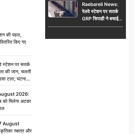
Raebareli News:
रेलवे स्टेशन पर सतर्क
GRP सिपाही ने बचाई
महिला की जान, चलती
ट्रेन में चढ़ते समय हुआ
ेशन की पहल,
हादसा टला; घटना
ो वितरित किए गए
CCTV में कैद
स्टेशन पर सतर्क
िला की जान, चलती
हादसा टला; घटना
 August 2026:
ृष को मिलेगा अटका
हाल
7 August
ृतिका नक्षत्र और