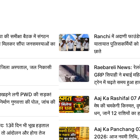
 समीक्षा बैठक में संगठन
Ranchi में अदाणी फाउंड
से मिलकर सौंपा जनसमस्याओं का
यातायात पुलिसकर्मियों क
छाते
बा जिला अस्पताल, जल निकासी
Raebareli News: रेलवे 
GRP सिपाही ने बचाई मह
ट्रेन में चढ़ते समय हुआ 
CCTV में कैद
ं उखड़ने लगी PWD की सड़क!
Aaj Ka Rashifal 07
िर्माण गुणवत्ता की पोल, जांच की
मेष की चमकेगी किस्मत, व
धन, जानें 12 राशियों का 
: 13वें दिन भी भूख हड़ताल
Aaj Ka Panchang 0
ीं तो आंदोलन और होगा तेज
2026: आज नवमी तिथि, क