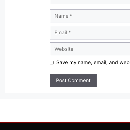
Name
Email
Website
Save my name, email, and websi