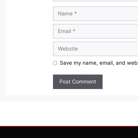
Name
Email
Website
Save my name, email, and websi