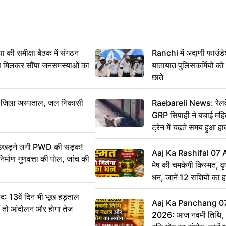
 समीक्षा बैठक में संगठन
Ranchi में अदाणी फाउंड
से मिलकर सौंपा जनसमस्याओं का
यातायात पुलिसकर्मियों क
छाते
बा जिला अस्पताल, जल निकासी
Raebareli News: रेलवे 
GRP सिपाही ने बचाई मह
ट्रेन में चढ़ते समय हुआ 
CCTV में कैद
ं उखड़ने लगी PWD की सड़क!
Aaj Ka Rashifal 07
िर्माण गुणवत्ता की पोल, जांच की
मेष की चमकेगी किस्मत, व
धन, जानें 12 राशियों का 
: 13वें दिन भी भूख हड़ताल
Aaj Ka Panchang 0
ीं तो आंदोलन और होगा तेज
2026: आज नवमी तिथि, क