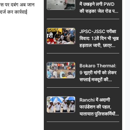
में उखड़ने लगी PWD
जिस पर दबंग अब जान
की सड़क! जेल रोड पर
र्ज कर कार्रवाई
गड्ढे ने खोली निर्माण
गुणवत्ता की पोल, जांच
JPSC-JSSC परीक्षा
की उठी मांग
विवाद: 13वें दिन भी भूख
हड़ताल जारी, छात्र
बोले- जांच नहीं तो
आंदोलन और होगा तेज
Bokaro Thermal:
9 सूत्री मांगों को लेकर
सप्लाई मजदूरों की
हुंकार, 12 अगस्त के
प्रदर्शन की रणनीति बनी
Ranchi में अदाणी
फाउंडेशन की पहल,
यातायात पुलिसकर्मियों
को वितरित किए गए छाते