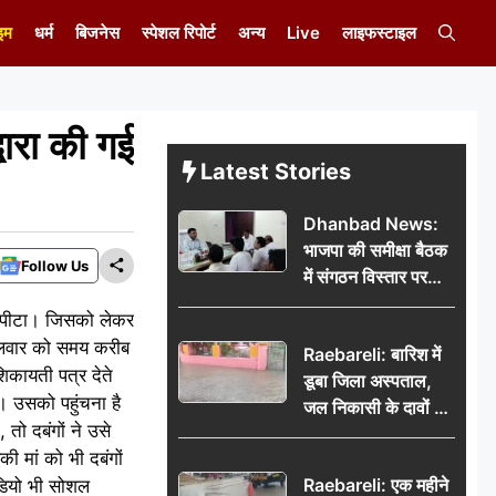
इम
धर्म
बिजनेस
स्पेशल रिपोर्ट
अन्य
Live
लाइफस्टाइल
वारा की गई
Latest Stories
Dhanbad News:
भाजपा की समीक्षा बैठक
Follow Us
में संगठन विस्तार पर
मंथन, बीडीओ से
रा पीटा। जिसको लेकर
मिलकर सौंपा
ंगलवार को समय करीब
Raebareli: बारिश में
जनसमस्याओं का विवरण
शिकायती पत्र देते
डूबा जिला अस्पताल,
। उसको पहुंचना है
जल निकासी के दावों की
तो दबंगों ने उसे
खुली पोल
ी मां को भी दबंगों
Raebareli: एक महीने
ीडियो भी सोशल