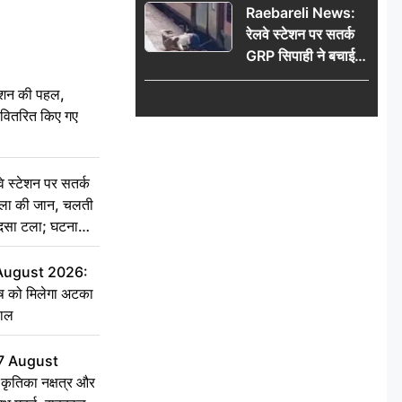
Raebareli News:
रेलवे स्टेशन पर सतर्क
GRP सिपाही ने बचाई
महिला की जान, चलती
ेशन की पहल,
ट्रेन में चढ़ते समय हुआ
ो वितरित किए गए
हादसा टला; घटना
CCTV में कैद
स्टेशन पर सतर्क
िला की जान, चलती
हादसा टला; घटना
 August 2026:
ृष को मिलेगा अटका
हाल
7 August
ृतिका नक्षत्र और