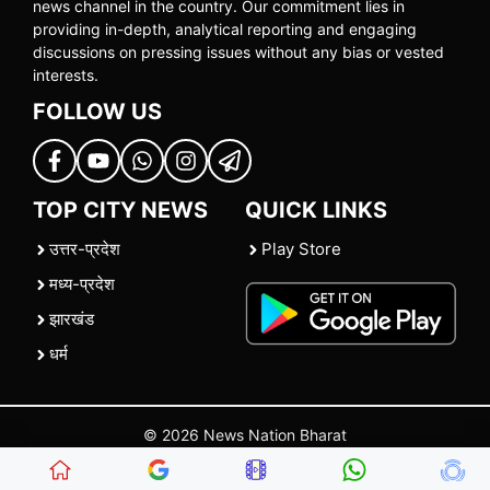
news channel in the country. Our commitment lies in
providing in-depth, analytical reporting and engaging
discussions on pressing issues without any bias or vested
interests.
FOLLOW US
TOP CITY NEWS
QUICK LINKS
उत्तर-प्रदेश
Play Store
मध्य-प्रदेश
झारखंड
धर्म
© 2026 News Nation Bharat
Home
|
About US
|
Contact Us
|
Policies
|
Terms and Conditions