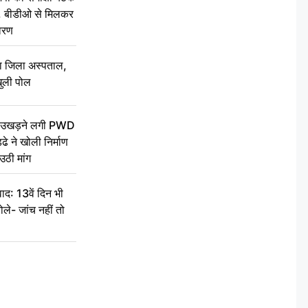
थन, बीडीओ से मिलकर
वरण
बा जिला अस्पताल,
ुली पोल
ें उखड़ने लगी PWD
े ने खोली निर्माण
उठी मांग
द: 13वें दिन भी
ले- जांच नहीं तो