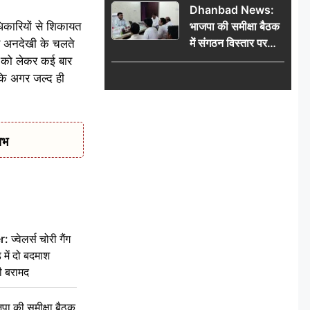
Dhanbad News:
किलो चांदी बरामद
िकारियों से शिकायत
भाजपा की समीक्षा बैठक
में संगठन विस्तार पर
और अनदेखी के चलते
मंथन, बीडीओ से
 को लेकर कई बार
मिलकर सौंपा
 कि अगर जल्द ही
जनसमस्याओं का विवरण
ाभ
वेलर्स चोरी गैंग
 में दो बदमाश
ी बरामद
की समीक्षा बैठक