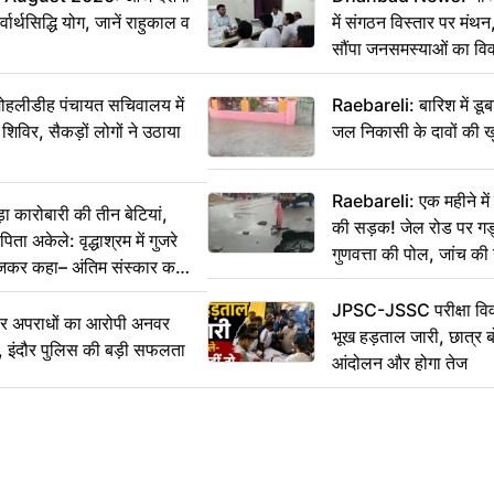
वार्थसिद्धि योग, जानें राहुकाल व
में संगठन विस्तार पर मं
सौंपा जनसमस्याओं का वि
 मोहलीडीह पंचायत सचिवालय में
Raebareli: बारिश में डू
 शिविर, सैकड़ों लोगों ने उठाया
जल निकासी के दावों की ख
Raebareli: एक महीने म
कारोबारी की तीन बेटियां,
की सड़क! जेल रोड पर गड्ढ
ा अकेले: वृद्धाश्रम में गुजरे
गुणवत्ता की पोल, जांच की 
ेजकर कहा– अंतिम संस्कार कर
JPSC-JSSC परीक्षा विवा
भीर अपराधों का आरोपी अनवर
भूख हड़ताल जारी, छात्र बो
र, इंदौर पुलिस की बड़ी सफलता
आंदोलन और होगा तेज