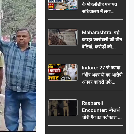
के मोहलीडीह पंचायत
सचिवालय में लगा
निःशुल्क स्वास्थ्य जांच
शिविर, सैकड़ों लोगों ने
Maharashtra: बड़े
उठाया लाभ
कपड़ा कारोबारी की तीन
बेटियां, करोड़ों की
कमाई… फिर भी पिता
अकेले: वृद्धाश्रम में गुजरे
Indore: 27 से ज्यादा
अंतिम दिन, 5100 रुपये
गंभीर अपराधों का आरोपी
भेजकर कहा– अंतिम
अनवर कादरी उर्फ
संस्कार कर दीजिए हम
‘डकैत’ गिरफ्तार, इंदौर
नहीं आ पाएंगे
पुलिस की बड़ी सफलता
Raebareli
Encounter: ज्वेलर्स
चोरी गैंग का पर्दाफाश,
पुलिस मुठभेड़ में दो
बदमाश घायल, 12.80