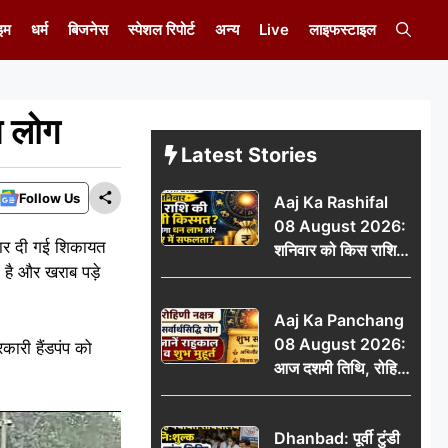
इम
धर्म
बिजनेस
स्पेशल रिपोर्ट
अन्य
Live
लाइफस्टाइल
य लोग
Latest Stories
Follow Us
Aaj Ka Rashifal
08 August 2026:
बार दी गई शिकायत
शनिवार को किस राशि
ा है और खराब पड़े
की चमकेगी किस्मत,
किसे मिलेगा धन लाभ
Aaj Ka Panchang
और करियर में सफलता?
08 August 2026:
कारी हैंडपंप को
आज दशमी तिथि, रोहिणी
नक्षत्र और सर्वार्थसिद्धि
योग, जानें राहुकाल व
Dhanbad: पूर्वी टुंडी
शुभ मुहूर्त