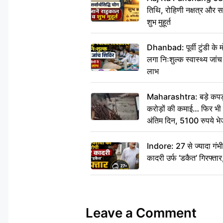
तिथि, रोहिणी नक्षत्र और सर्
शुभ मुहूर्त
Dhanbad: पूर्वी टुंडी के
लगा निःशुल्क स्वास्थ्य जांच
लाभ
Maharashtra: बड़े कपड़ा 
करोड़ों की कमाई… फिर भी पित
अंतिम दिन, 5100 रुपये भ
दीजिए हम नहीं आ पाएंगे
Indore: 27 से ज्यादा गं
कादरी उर्फ ‘डकैत’ गिरफ्ता
Leave a Comment