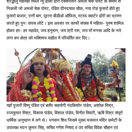
श्रद्धालु महायज्ञ स्थल न्यु ढाको ढोरी एक्सभेसन अमलो चेक पोस्ट के समीप से
निकली जो अमलो चेक पोस्ट, पंडित दीनदयाल चौक, नया रोड फुसरो होते हुए
फुसरो बाजार, रानी बाग, पूराना बीडीओ ऑफिस, स्टाफ क्वार्टर ढोरी का भ्रमण
करते हुए पुनः वापस लोटे। इस अवसर पर काफी संख्या में महिला- पुरुष शामिल
होकर हर- हर महादेव, जय हनुमान, जय श्री राम, जय मॉ मनसा आदि के नारे
लगा कर क्षेत्र को भक्तिमय माहौल में परिवर्तित कर दिए।
यहॉ पुजारी विष्णु पंडित एवं बतौर सहयोगी नंदकिशोर पांडेय, अशोक मिश्र,
राजकुमार मिश्र, विकास पांडेय, विशाल पांडेय, विनीत तिवारी, ऋषि मिश्र संपूर्ण
धार्मिक अनुष्ठान मे लगे थे। भगवान शिव जिसमे मुख्य यजमान मंदिर कमेटी के
उपाध्यक्ष मदन कुमार सिंह, सचिव गणेश निषाद व उप सचिव विवेक चौहान एवं