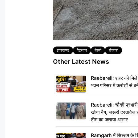
Tags
झारखण्ड
पेटरवार
बेरमो
बोकारो
Other Latest News
Raebareli: शहर को मिलेग
भवन परिसर में करोड़ों से बन
Raebareli: चौकी प्रभारी क
खोया बैग, जरूरी दस्तावेज स
टीम का जताया आभार
Ramgarh में सिस्टम के ख