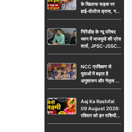
के खिलाफ सड़क पर
आभार
हाई-वोल्टेज ड्रामा, गर्दन
पर चाकू रख बोला- CM
को बुलाओ; Video
गिरिडीह के न्यू परिषद
वायरल
भवन में भाजयुमो की प्रेस
वार्ता, JPSC-JSSC
पेपर लीक के विरोध में
10 अगस्त को
NCC प्रशिक्षण से
विधानसभा घेराव का
युवाओं में बढ़ता है
ऐलान
अनुशासन और नेतृत्व का
गुण: डॉ. जी.एन. खान
Aaj Ka Rashifal
09 August 2026:
रविवार को इन राशियों
पर बरसेगी मां लक्ष्मी की
कृपा, धन लाभ के बनेंगे