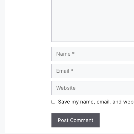
Name
Email
Website
Save my name, email, and websi