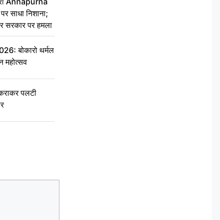
 मंत्री Annapurna
र साधा निशाना;
ेकर सरकार पर हमला
6: बोकारो थर्मल
वन महोत्सव
टकराकर पलटी
ार