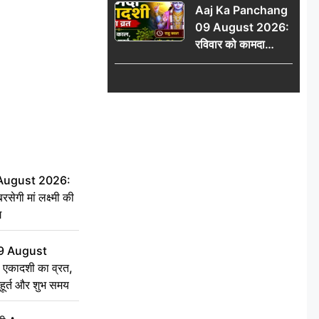
Aaj Ka Panchang
योग
09 August 2026:
रविवार को कामदा
एकादशी का व्रत, जानें
राहु काल, अभिजीत मुहूर्त
और शुभ समय
 August 2026:
सेगी मां लक्ष्मी की
ग
9 August
 एकादशी का व्रत,
ुहूर्त और शुभ समय