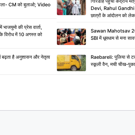
गिरिडीह पहुंचीं केंद्रीय
ख बोला- CM को बुलाओ; Video
Devi, Rahul Gandhi प
छात्रों के आंदोलन को ल
ं भाजयुमो की प्रेस वार्ता,
Sawan Mahotsav 202
विरोध में 10 अगस्त को
SBI में धूमधाम से मना सा
ं बढ़ता है अनुशासन और नेतृत्व
Raebareli: पुलिया से 
स्कूली वैन, मची चीख-पुक