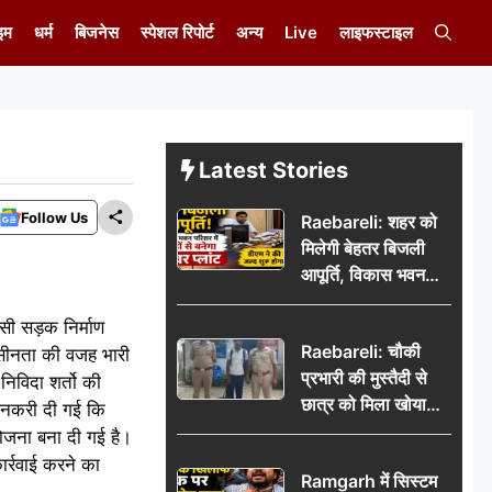
इम
धर्म
बिजनेस
स्पेशल रिपोर्ट
अन्य
Live
लाइफस्टाइल
Latest Stories
Follow Us
Raebareli: शहर को
मिलेगी बेहतर बिजली
आपूर्ति, विकास भवन
परिसर में करोड़ों से
सी सड़क निर्माण
बनेगा पावर प्लांट
Raebareli: चौकी
दासीनता की वजह भारी
प्रभारी की मुस्तैदी से
निविदा शर्तो की
छात्र को मिला खोया
जानकरी दी गई कि
बैग, जरूरी दस्तावेज
ोजना बना दी गई है।
सुरक्षित पाकर छात्र ने
ार्रवाई करने का
Ramgarh में सिस्टम
पुलिस टीम का जताया