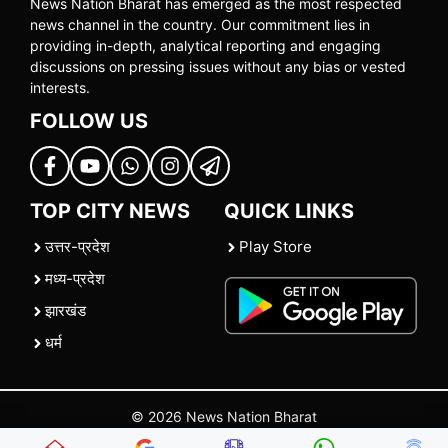
News Nation Bharat has emerged as the most respected
news channel in the country. Our commitment lies in
providing in-depth, analytical reporting and engaging
discussions on pressing issues without any bias or vested
interests.
FOLLOW US
TOP CITY NEWS
QUICK LINKS
उत्तर-प्रदेश
Play Store
मध्य-प्रदेश
झारखंड
धर्म
© 2026 News Nation Bharat
Home
|
About US
|
Contact Us
|
Policies
|
Terms and Conditions