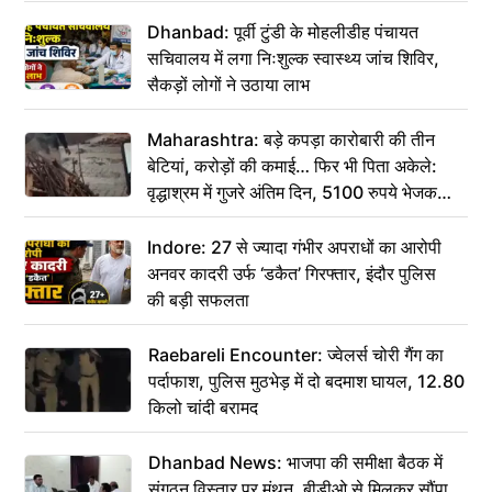
Dhanbad: पूर्वी टुंडी के मोहलीडीह पंचायत
सचिवालय में लगा निःशुल्क स्वास्थ्य जांच शिविर,
सैकड़ों लोगों ने उठाया लाभ
Maharashtra: बड़े कपड़ा कारोबारी की तीन
बेटियां, करोड़ों की कमाई… फिर भी पिता अकेले:
वृद्धाश्रम में गुजरे अंतिम दिन, 5100 रुपये भेजकर
कहा– अंतिम संस्कार कर दीजिए हम नहीं आ पाएंगे
Indore: 27 से ज्यादा गंभीर अपराधों का आरोपी
अनवर कादरी उर्फ ‘डकैत’ गिरफ्तार, इंदौर पुलिस
की बड़ी सफलता
Raebareli Encounter: ज्वेलर्स चोरी गैंग का
पर्दाफाश, पुलिस मुठभेड़ में दो बदमाश घायल, 12.80
किलो चांदी बरामद
Dhanbad News: भाजपा की समीक्षा बैठक में
संगठन विस्तार पर मंथन, बीडीओ से मिलकर सौंपा