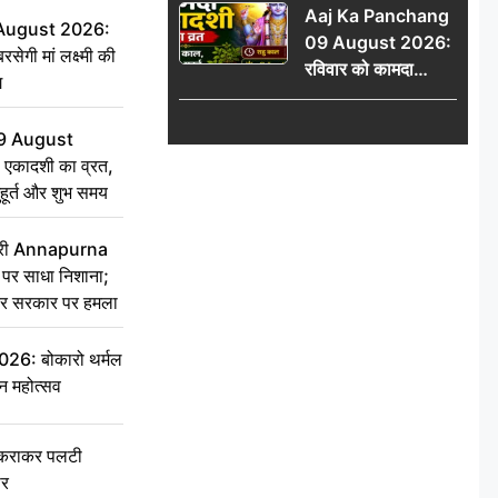
Aaj Ka Panchang
योग
 August 2026:
09 August 2026:
सेगी मां लक्ष्मी की
रविवार को कामदा
ग
एकादशी का व्रत, जानें
राहु काल, अभिजीत मुहूर्त
9 August
और शुभ समय
 एकादशी का व्रत,
ुहूर्त और शुभ समय
 मंत्री Annapurna
र साधा निशाना;
ेकर सरकार पर हमला
6: बोकारो थर्मल
वन महोत्सव
टकराकर पलटी
ार