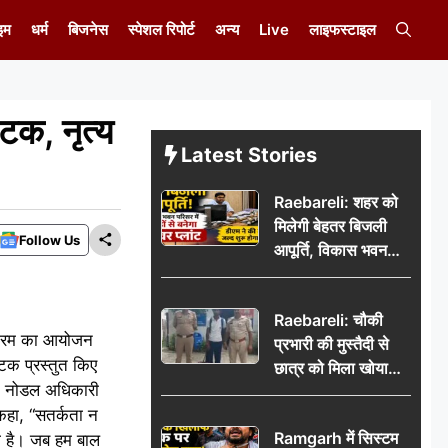
इम
धर्म
बिजनेस
स्पेशल रिपोर्ट
अन्य
Live
लाइफस्टाइल
टक, नृत्य
Latest Stories
Raebareli: शहर को
मिलेगी बेहतर बिजली
Follow Us
आपूर्ति, विकास भवन
परिसर में करोड़ों से
बनेगा पावर प्लांट
Raebareli: चौकी
्यक्रम का आयोजन
प्रभारी की मुस्तैदी से
ाटक प्रस्तुत किए
छात्र को मिला खोया
र, नोडल अधिकारी
बैग, जरूरी दस्तावेज
 कहा, “सतर्कता न
सुरक्षित पाकर छात्र ने
Ramgarh में सिस्टम
भी है। जब हम बाल
पुलिस टीम का जताया