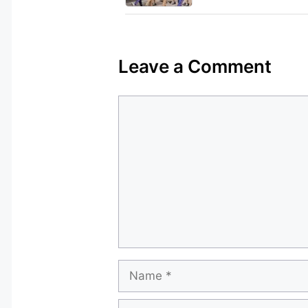
Leave a Comment
Comment
Name
Email