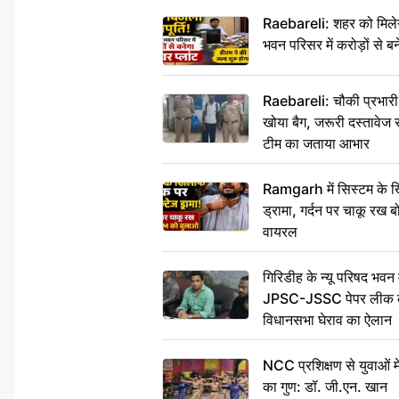
Raebareli: शहर को मिलेग
भवन परिसर में करोड़ों से बन
Raebareli: चौकी प्रभारी क
खोया बैग, जरूरी दस्तावेज स
टीम का जताया आभार
Ramgarh में सिस्टम के ख
ड्रामा, गर्दन पर चाकू र
वायरल
गिरिडीह के न्यू परिषद भवन मे
JPSC-JSSC पेपर लीक के 
विधानसभा घेराव का ऐलान
NCC प्रशिक्षण से युवाओं मे
का गुण: डॉ. जी.एन. खान