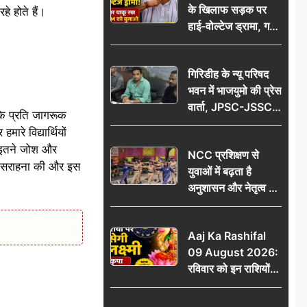
के खिलाफ सड़क पर
आभार
े होते हैं।
हाई-वोल्टेज ड्रामा, गर्दन
पर चाकू रख बोला- CM
को बुलाओ; Video
गिरिडीह के न्यू परिषद
वायरल
भवन में भाजयुमो की प्रेस
वार्ता, JPSC-JSSC
ं के प्रति जागरूक
पेपर लीक के विरोध में
ारे विद्यार्थियों
10 अगस्त को
ने इतने जोश और
NCC प्रशिक्षण से
विधानसभा घेराव का
 की सराहना की और इस
युवाओं में बढ़ता है
ऐलान
अनुशासन और नेतृत्व का
गुण: डॉ. जी.एन. खान
Aaj Ka Rashifal
09 August 2026:
रविवार को इन राशियों
पर बरसेगी मां लक्ष्मी की
कृपा, धन लाभ के बनेंगे