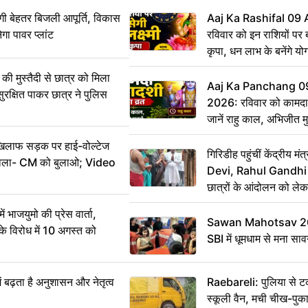
ी बेहतर बिजली आपूर्ति, विकास
Aaj Ka Rashifal 09
ेगा पावर प्लांट
रविवार को इन राशियों पर बर
कृपा, धन लाभ के बनेंगे यो
ी मुस्तैदी से छात्र को मिला
Aaj Ka Panchang 0
ुरक्षित पाकर छात्र ने पुलिस
2026: रविवार को कामदा
जानें राहु काल, अभिजीत म
िलाफ सड़क पर हाई-वोल्टेज
गिरिडीह पहुंचीं केंद्रीय
ख बोला- CM को बुलाओ; Video
Devi, Rahul Gandhi प
छात्रों के आंदोलन को ल
ं भाजयुमो की प्रेस वार्ता,
Sawan Mahotsav 202
विरोध में 10 अगस्त को
SBI में धूमधाम से मना सा
ं बढ़ता है अनुशासन और नेतृत्व
Raebareli: पुलिया से 
स्कूली वैन, मची चीख-पुक