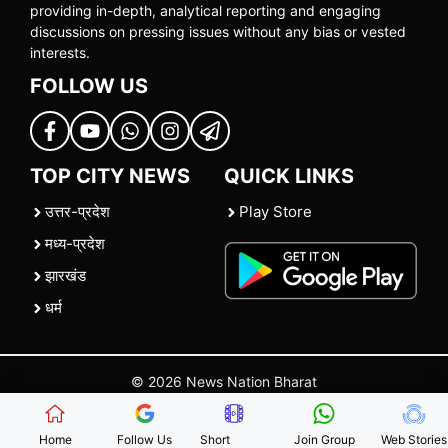
providing in-depth, analytical reporting and engaging
discussions on pressing issues without any bias or vested
interests.
FOLLOW US
TOP CITY NEWS
QUICK LINKS
उत्तर-प्रदेश
Play Store
मध्य-प्रदेश
झारखंड
धर्म
© 2026 News Nation Bharat
Home
|
About US
|
Contact Us
|
Policies
|
Terms and Conditions
Home
Follow Us
Short
Join Group
Web Stories