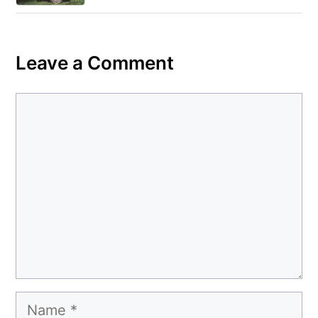
Leave a Comment
Comment
Name