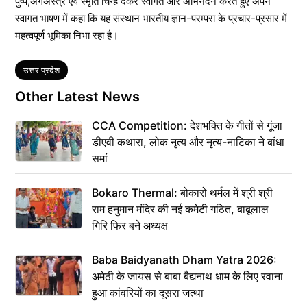
पुष्प,अंगअस्त्र एवं स्मृति चिन्ह देकर स्वागत और अभिनंदन करते हुए अपने
स्वागत भाषण में कहा कि यह संस्थान भारतीय ज्ञान-परम्परा के प्रचार-प्रसार में
महत्वपूर्ण भूमिका निभा रहा है।
Tags
उत्तर प्रदेश
Other Latest News
CCA Competition: देशभक्ति के गीतों से गूंजा
डीएवी कथारा, लोक नृत्य और नृत्य-नाटिका ने बांधा
समां
Bokaro Thermal: बोकारो थर्मल में श्री श्री
राम हनुमान मंदिर की नई कमेटी गठित, बाबूलाल
गिरि फिर बने अध्यक्ष
Baba Baidyanath Dham Yatra 2026:
अमेठी के जायस से बाबा बैद्यनाथ धाम के लिए रवाना
हुआ कांवरियों का दूसरा जत्था