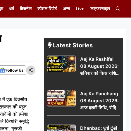
इम
धर्म
बिजनेस
स्पेशल रिपोर्ट
अन्य
Live
लाइफस्टाइल
ण
Latest Stories
Aaj Ka Rashifal
08 August 2026:
Follow Us
शनिवार को किस राशि
की चमकेगी किस्मत,
किसे मिलेगा धन लाभ
Aaj Ka Panchang
और करियर में सफलता?
 में एक दिवसीय
08 August 2026:
 सरकार की बहुत
आज दशमी तिथि, रोहिणी
ावेजों को हमेशा
नक्षत्र और सर्वार्थसिद्धि
 किशोरी समृद्धि
योग, जानें राहुकाल व
Dhanbad: पूर्वी टुंडी
योजना, गुरुजी
शुभ मुहूर्त