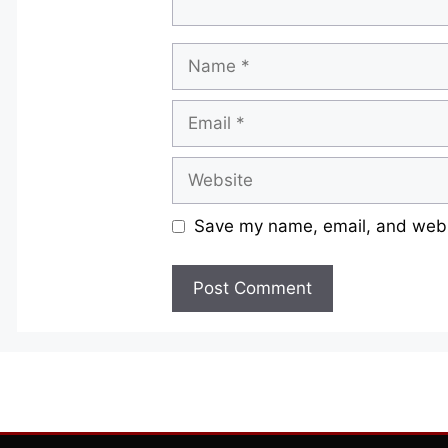
Name
Email
Website
Save my name, email, and websi