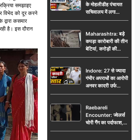
के मोहलीडीह पंचायत
्रक्रिया समझाइए
सचिवालय में लगा
र विभेद को दूर करने
निःशुल्क स्वास्थ्य जांच
े द्वारा कसमार
शिविर, सैकड़ों लोगों ने
 रही है। इस दौरान
Maharashtra: बड़े
उठाया लाभ
कपड़ा कारोबारी की तीन
बेटियां, करोड़ों की
कमाई… फिर भी पिता
अकेले: वृद्धाश्रम में गुजरे
Indore: 27 से ज्यादा
अंतिम दिन, 5100 रुपये
गंभीर अपराधों का आरोपी
भेजकर कहा– अंतिम
अनवर कादरी उर्फ
संस्कार कर दीजिए हम
‘डकैत’ गिरफ्तार, इंदौर
नहीं आ पाएंगे
पुलिस की बड़ी सफलता
Raebareli
Encounter: ज्वेलर्स
चोरी गैंग का पर्दाफाश,
पुलिस मुठभेड़ में दो
बदमाश घायल, 12.80