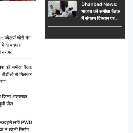
Dhanbad News:
किलो चांदी बरामद
भाजपा की समीक्षा बैठक
में संगठन विस्तार पर
मंथन, बीडीओ से
मिलकर सौंपा
वेलर्स चोरी गैंग
जनसमस्याओं का विवरण
 में दो बदमाश
ी बरामद
की समीक्षा बैठक
थन, बीडीओ से मिलकर
वरण
बा जिला अस्पताल,
ुली पोल
ें उखड़ने लगी PWD
े ने खोली निर्माण