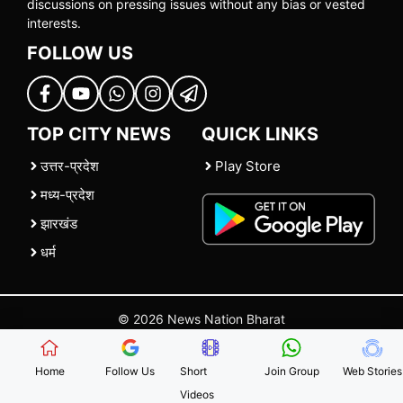
discussions on pressing issues without any bias or vested
interests.
FOLLOW US
TOP CITY NEWS
QUICK LINKS
उत्तर-प्रदेश
Play Store
मध्य-प्रदेश
झारखंड
धर्म
© 2026 News Nation Bharat
Home
|
About US
|
Contact Us
|
Policies
|
Terms and Conditions
Home
Follow Us
Short
Join Group
Web Stories
Videos