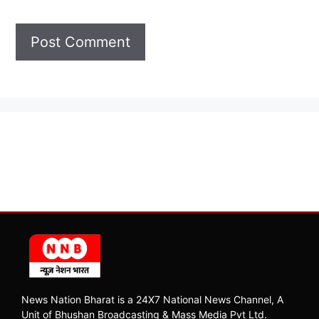
News Nation Bharat is a 24X7 National News Channel, A
Unit of Bhushan Broadcasting & Mass Media Pvt Ltd.